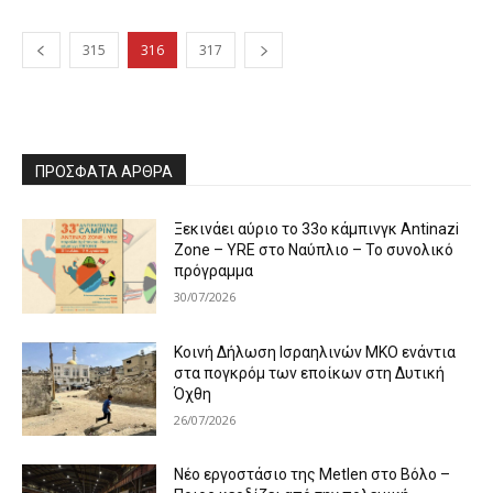
315
316
317
ΠΡΌΣΦΑΤΑ ΆΡΘΡΑ
Ξεκινάει αύριο το 33ο κάμπινγκ Antinazi
Zone – YRE στο Ναύπλιο – Το συνολικό
πρόγραμμα
30/07/2026
Κοινή Δήλωση Ισραηλινών ΜΚΟ ενάντια
στα πογκρόμ των εποίκων στη Δυτική
Όχθη
26/07/2026
Νέο εργοστάσιο της Metlen στο Βόλο –