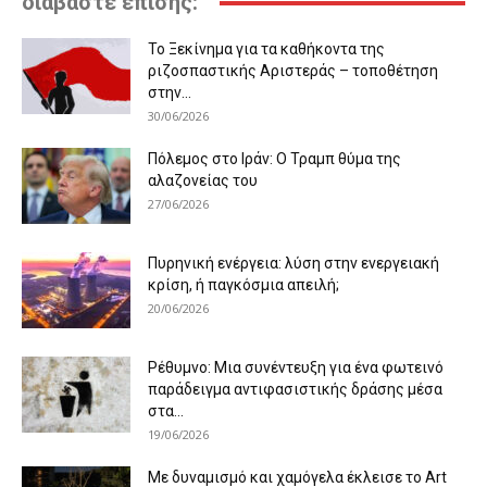
διαβάστε επίσης:
Το Ξεκίνημα για τα καθήκοντα της
ριζοσπαστικής Αριστεράς – τοποθέτηση
στην...
30/06/2026
Πόλεμος στο Ιράν: Ο Τραμπ θύμα της
αλαζονείας του
27/06/2026
Πυρηνική ενέργεια: λύση στην ενεργειακή
κρίση, ή παγκόσμια απειλή;
20/06/2026
Ρέθυμνο: Μια συνέντευξη για ένα φωτεινό
παράδειγμα αντιφασιστικής δράσης μέσα
στα...
19/06/2026
Με δυναμισμό και χαμόγελα έκλεισε το Art