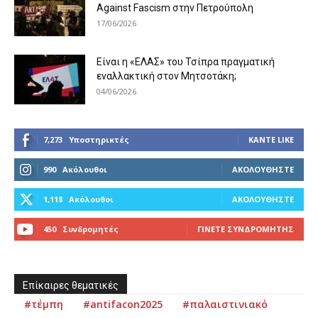
Against Fascism στην Πετρούπολη
17/06/2026
Είναι η «ΕΛΑΣ» του Τσίπρα πραγματική
εναλλακτική στον Μητσοτάκη;
04/06/2026
7,273
Υποστηρικτές
ΚΆΝΤΕ LIKE
990
Ακόλουθοι
ΑΚΟΛΟΥΘΉΣΤΕ
1,118
Ακόλουθοι
ΑΚΟΛΟΥΘΉΣΤΕ
450
Συνδρομητές
ΓΊΝΕΤΕ ΣΥΝΔΡΟΜΗΤΉΣ
Επίκαιρες θεματικές
#τέμπη
#antifacon2025
#παλαιστινιακό