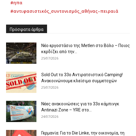
#ηπα
#αντιφασιστικός_συντονισμός_αθήνας–πειραιά
Πρόσφατα άρθρα
Νέο εργοστάσιο της Metlen στο Βόλο – Ποιος
κερδίζει από την...
25/07/2026
Sold Out το 33ο Αντιρατσιστικό Camping!
Ανακοινώνουμε κλείσιμο συμμετοχών
25/07/2026
Νέες ανακοινώσεις για το 33ο κάμπινγκ
Antinazi Zone – YRE στο...
24/07/2026
Γερμανία: Για το Die Linke, την οικονομία, τη