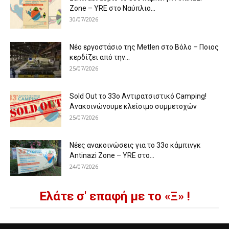
Zone – YRE στο Ναύπλιο...
30/07/2026
Νέο εργοστάσιο της Metlen στο Βόλο – Ποιος
κερδίζει από την...
25/07/2026
Sold Out το 33ο Αντιρατσιστικό Camping!
Ανακοινώνουμε κλείσιμο συμμετοχών
25/07/2026
Νέες ανακοινώσεις για το 33ο κάμπινγκ
Antinazi Zone – YRE στο...
24/07/2026
Ελάτε σ' επαφή με το «Ξ» !