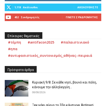
1,118
Ακόλουθοι
ΑΚΟΛΟΥΘΉΣΤΕ
452
Συνδρομητές
ΓΊΝΕΤΕ ΣΥΝΔΡΟΜΗΤΉΣ
Επίκαιρες θεματικές
#τέμπη
#antifacon2025
#παλαιστινιακό
#ηπα
#αντιφασιστικός_συντονισμός_αθήνας–πειραιά
Πρόσφατα άρθρα
Κυριακή 9/8: Σε κάθε νησί, βουνό και πόλη,
κάνουμε την αλληλεγγύη...
08/08/2026
Ξεκινάει αύριο το 33ο κάμπινγκ Antinazi