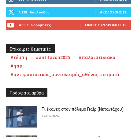
1,118
Ακόλουθοι
ΑΚΟΛΟΥΘΉΣΤΕ
450
Συνδρομητές
ΓΊΝΕΤΕ ΣΥΝΔΡΟΜΗΤΉΣ
Επίκαιρες θεματικές
#τέμπη
#antifacon2025
#παλαιστινιακό
#ηπα
#αντιφασιστικός_συντονισμός_αθήνας–πειραιά
Πρόσφατα άρθρα
Τι έκανες στον πόλεμο Γιαΐρ (Νετανιάχου);
17/07/2026