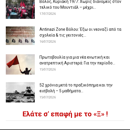
Βόλος, Κυριακή 19/7: Χωρίς διανομείς στον
τελικό του Μουντιάλ – μέχρι...
17/07/2026
Antinazi Zone Βόλου: Έξω οι νεοναζί από τα
σχολεία & τις γειτονιές...
16/07/2026
Πρωτοβουλία για μια νέα ενωτική και
ανατρεπτική Αριστερά: Για την περίοδο...
15/07/2026
52 χρόνια μετά το πραξικόπημα και την
εισβολή – 5 μαθήματα...
15/07/2026
Ελάτε σ' επαφή με το «Ξ» !