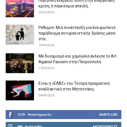
Πυρηνική ενέργεια: λύση στην ενεργειακή
κρίση, ή παγκόσμια απειλή;
20/06/2026
Ρέθυμνο: Μια συνέντευξη για ένα φωτεινό
παράδειγμα αντιφασιστικής δράσης μέσα
στα...
19/06/2026
Με δυναμισμό και χαμόγελα έκλεισε το Art
Against Fascism στην Πετρούπολη
17/06/2026
Είναι η «ΕΛΑΣ» του Τσίπρα πραγματική
εναλλακτική στον Μητσοτάκη;
04/06/2026
7,273
Υποστηρικτές
ΚΆΝΤΕ LIKE
990
Ακόλουθοι
ΑΚΟΛΟΥΘΉΣΤΕ