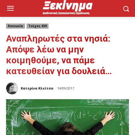
Κοινωνία
Τεύχος 459
Αναπληρωτές στα νησιά:
Απόψε λέω να μην
κοιμηθούμε, να πάμε
κατευθείαν για δουλειά…
Κατερίνα Κλείτσα
14/09/2017