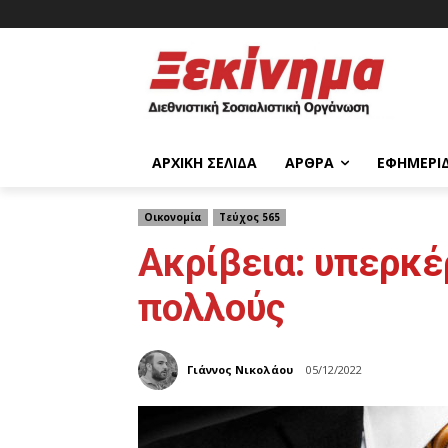
ΑΡΧΙΚΉ ΣΕΛΊΔΑ
ΆΡΘΡΑ
ΕΦΗΜΕΡΊ
Οικονομία
Τεύχος 565
Ακρίβεια: υπερκέρ
πολλούς
Γιάννος Νικολάου
05/12/2022