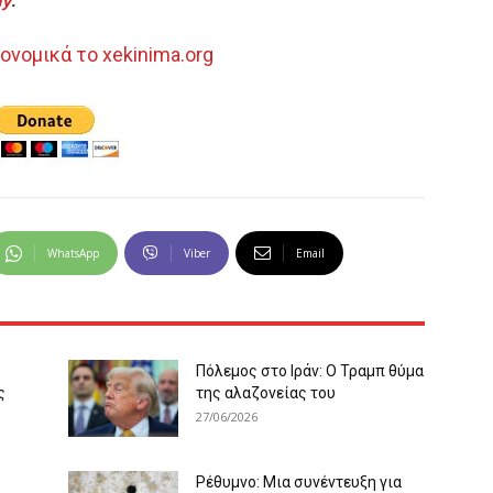
fy
.
ονομικά το xekinima.org
WhatsApp
Viber
Email
Πόλεμος στο Ιράν: Ο Τραμπ θύμα
ς
της αλαζονείας του
27/06/2026
Ρέθυμνο: Μια συνέντευξη για