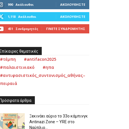
990
Ακόλουθοι
ΑΚΟΛΟΥΘΉΣΤΕ
1,118
Ακόλουθοι
ΑΚΟΛΟΥΘΉΣΤΕ
451
Συνδρομητές
ΓΊΝΕΤΕ ΣΥΝΔΡΟΜΗΤΉΣ
Επίκαιρες θεματικές
#τέμπη
#antifacon2025
#παλαιστινιακό
#ηπα
#αντιφασιστικός_συντονισμός_αθήνας–
πειραιά
Πρόσφατα άρθρα
Ξεκινάει αύριο το 33ο κάμπινγκ
Antinazi Zone – YRE στο
Ναύπλιο...