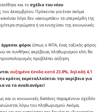
ατατέθηκε και το
σχέδιο του νέου
ς του Δεκεμβρίου. Πρόκειται για έναν ακόμα
 κανέναν λόγο δεν «ακουμπάει» τα υπερκέρδη της
ωχότερα στρώματα ή να ενισχύσει της κοινωνικές
ι
έμμεσοι φόροι
(όπως ο ΦΠΑ, ένας ταξικός φόρος
 ενώ σε συνθήκες ακρίβειας πληθωρισμού κλπ, θα
ο προϋπολογισμός προβλέπει αύξηση.
ονται
αυξημένα έσοδα κατά 23,8%, δηλαδή 4,1
 το κράτος εκμεταλλεύεται την ακρίβεια για
ια να τα αναδιανέμει!
ς και οι κοινωνικές δαπάνες παραμένουν σχεδόν
 μειώνεται λόγω του πληθωρισμού. Ακόμα,
ος και της εκποίησης της δημόσιας ιδιοκτησίας,