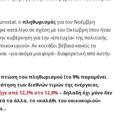
urostat, ο
πληθωρισμός
για τον Νοέμβρη
ηκε κατά λίγο σε σχέση με τον Οκτώβρη (που ήταν
ην κυβέρνηση για την «επιτυχία» της πολιτικής
νοικοκυριού». Αν κοιτάξει βέβαια κανείς τα
είναι –για ακόμα μια φορά– διαφορετική από αυτήν
ρή πτώση του πληθωρισμού (το 9% παραμένει
ράτηση των διεθνών τιμών της ενέργειας.
ήγε από 12,3% στο 12,8%
– δηλαδή όχι μόνο δεν
τά τα άλλα, το «καλάθι του νοικοκυριού»
τα…