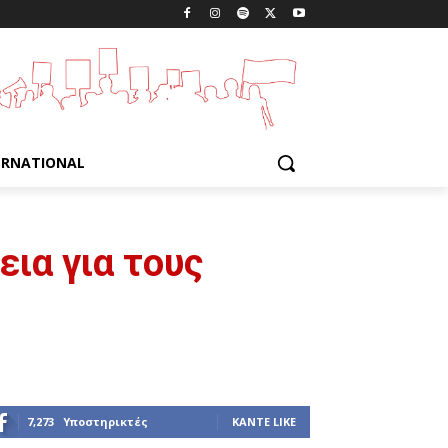
ERNATIONAL
εια για τους
7,273
Υποστηρικτές
ΚΆΝΤΕ LIKE