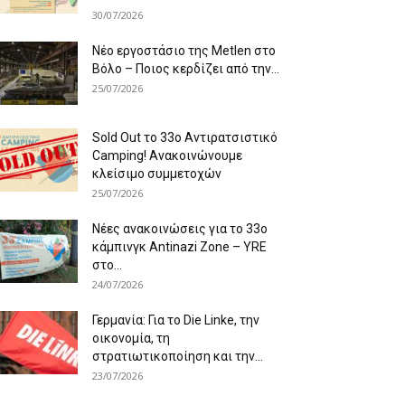
30/07/2026
Νέο εργοστάσιο της Metlen στο
Βόλο – Ποιος κερδίζει από την...
25/07/2026
Sold Out το 33ο Αντιρατσιστικό
Camping! Ανακοινώνουμε
κλείσιμο συμμετοχών
25/07/2026
Νέες ανακοινώσεις για το 33ο
κάμπινγκ Antinazi Zone – YRE
στο...
24/07/2026
Γερμανία: Για το Die Linke, την
οικονομία, τη
στρατιωτικοποίηση και την...
23/07/2026