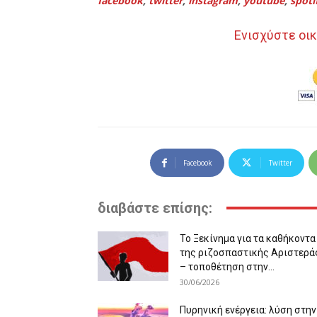
facebook
,
twitter
,
instagram
,
youtube
,
spoti
Ενισχύστε οικ
Facebook
Twitter
διαβάστε επίσης:
Το Ξεκίνημα για τα καθήκοντα
της ριζοσπαστικής Αριστερά
– τοποθέτηση στην...
30/06/2026
Πυρηνική ενέργεια: λύση στην