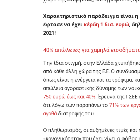
Χαρακτηριστικό παράδειγμα είναι η M
έφτασε να έχει
κέρδη 1 δισ. ευρώ
, δ
2021!
40% απώλειες για χαμηλά εισοδήματ
Την ίδια στιγμή, στην Ελλάδα χτυπήθηκ
από κάθε άλλη χώρα της Ε.Ε. Ο συνδυασ
όπως είναι η ενέργεια και τα τρόφιμα, 
απώλεια αγοραστικής δύναμης των νοι
750 ευρώ έως και 40%
. Έρευνα της ΓΣΕΕ
ότι λόγω των παραπάνω το
71% των εργ
αγαθά
διατροφής του.
Ο πληθωρισμός, οι αυξημένες τιμές και 
«κανονικότητα» που έχει γίνει ο φόβος