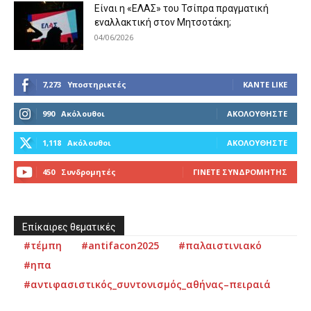
Είναι η «ΕΛΑΣ» του Τσίπρα πραγματική
εναλλακτική στον Μητσοτάκη;
04/06/2026
7,273
Υποστηρικτές
ΚΆΝΤΕ LIKE
990
Ακόλουθοι
ΑΚΟΛΟΥΘΉΣΤΕ
1,118
Ακόλουθοι
ΑΚΟΛΟΥΘΉΣΤΕ
450
Συνδρομητές
ΓΊΝΕΤΕ ΣΥΝΔΡΟΜΗΤΉΣ
Επίκαιρες θεματικές
#τέμπη
#antifacon2025
#παλαιστινιακό
#ηπα
#αντιφασιστικός_συντονισμός_αθήνας–πειραιά