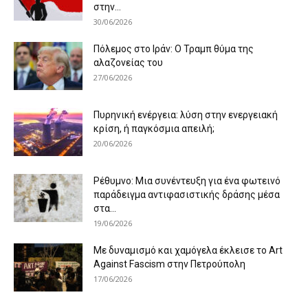
στην...
30/06/2026
Πόλεμος στο Ιράν: Ο Τραμπ θύμα της
αλαζονείας του
27/06/2026
Πυρηνική ενέργεια: λύση στην ενεργειακή
κρίση, ή παγκόσμια απειλή;
20/06/2026
Ρέθυμνο: Μια συνέντευξη για ένα φωτεινό
παράδειγμα αντιφασιστικής δράσης μέσα
στα...
19/06/2026
Με δυναμισμό και χαμόγελα έκλεισε το Art
Against Fascism στην Πετρούπολη
17/06/2026