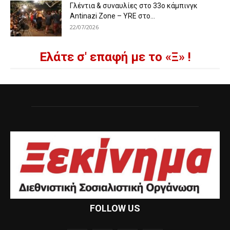
Γλέντια & συναυλίες στο 33ο κάμπινγκ
Antinazi Zone – YRE στο...
22/07/2026
Ελάτε σ' επαφή με το «Ξ» !
FOLLOW US