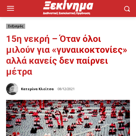
Σεξισμός
15η νεκρή – Όταν όλοι
μιλούν για «γυναικοκτονίες»
αλλά κανείς δεν παίρνει
μέτρα
Κατερίνα Κλείτσα
08/12/2021