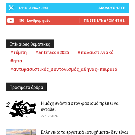
1,118
Ακόλουθοι
ΑΚΟΛΟΥΘΉΣΤΕ
450
Συνδρομητές
ΓΊΝΕΤΕ ΣΥΝΔΡΟΜΗΤΉΣ
Επίκαιρες θεματικές
#τέμπη
#antifacon2025
#παλαιστινιακό
#ηπα
#αντιφασιστικός_συντονισμός_αθήνας–πειραιά
Πρόσφατα άρθρα
Η μάχη ενάντια στον φασισμό πρέπει να
ενταθεί
22/07/2026
Ελληνικό: τα εργατικά «ατυχήματα» δεν είναι