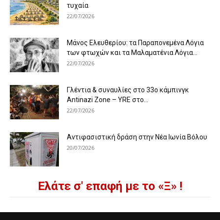
τυχαία
22/07/2026
Μάνος Ελευθερίου: τα Παραπονεμένα Λόγια
των φτωχών και τα Μαλαματένια Λόγια...
22/07/2026
Γλέντια & συναυλίες στο 33ο κάμπινγκ
Antinazi Zone – YRE στο...
22/07/2026
Αντιφασιστική δράση στην Νέα Ιωνία Βόλου
20/07/2026
Ελάτε σ' επαφή με το «Ξ» !