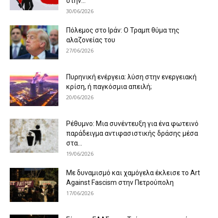
στην...
30/06/2026
Πόλεμος στο Ιράν: Ο Τραμπ θύμα της
αλαζονείας του
27/06/2026
Πυρηνική ενέργεια: λύση στην ενεργειακή
κρίση, ή παγκόσμια απειλή;
20/06/2026
Ρέθυμνο: Μια συνέντευξη για ένα φωτεινό
παράδειγμα αντιφασιστικής δράσης μέσα
στα...
19/06/2026
Με δυναμισμό και χαμόγελα έκλεισε το Art
Against Fascism στην Πετρούπολη
17/06/2026