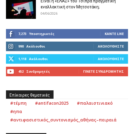
Είναι η «ΕΛΑΣ» του Τσίπρα πραγματική
εναλλακτική στον Μητσοτάκη;
04/06/2026
7,273
Υποστηρικτές
ΚΆΝΤΕ LIKE
990
Ακόλουθοι
ΑΚΟΛΟΥΘΉΣΤΕ
1,118
Ακόλουθοι
ΑΚΟΛΟΥΘΉΣΤΕ
452
Συνδρομητές
ΓΊΝΕΤΕ ΣΥΝΔΡΟΜΗΤΉΣ
Επίκαιρες θεματικές
#τέμπη
#antifacon2025
#παλαιστινιακό
#ηπα
#αντιφασιστικός_συντονισμός_αθήνας–πειραιά