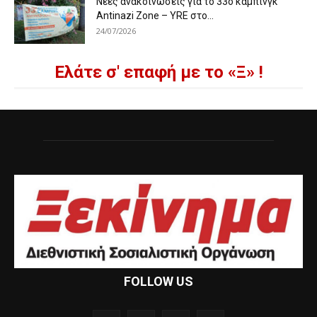
Νέες ανακοινώσεις για το 33ο κάμπινγκ
Antinazi Zone – YRE στο...
24/07/2026
Ελάτε σ' επαφή με το «Ξ» !
FOLLOW US