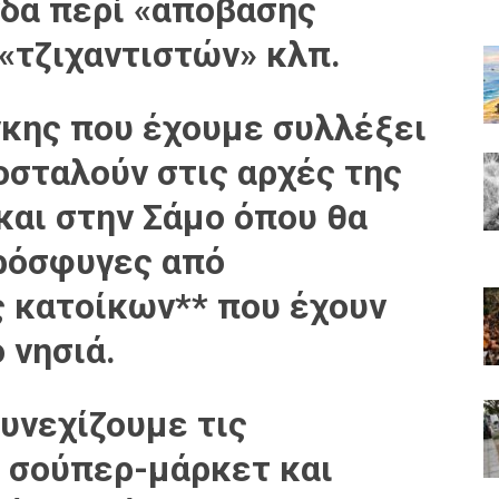
δα περί «απόβασης
«τζιχαντιστών» κλπ.
γκης που έχουμε συλλέξει
οσταλούν στις αρχές της
και στην Σάμο όπου θα
ρόσφυγες από
ς κατοίκων** που έχουν
 νησιά.
συνεχίζουμε τις
 σούπερ-μάρκετ και