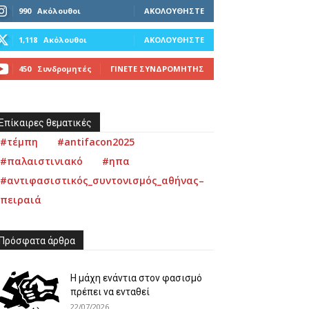
990
Ακόλουθοι
ΑΚΟΛΟΥΘΉΣΤΕ
1,118
Ακόλουθοι
ΑΚΟΛΟΥΘΉΣΤΕ
450
Συνδρομητές
ΓΊΝΕΤΕ ΣΥΝΔΡΟΜΗΤΉΣ
Επίκαιρες θεματικές
#τέμπη
#antifacon2025
#παλαιστινιακό
#ηπα
#αντιφασιστικός_συντονισμός_αθήνας–
πειραιά
Πρόσφατα άρθρα
Η μάχη ενάντια στον φασισμό
πρέπει να ενταθεί
22/07/2026