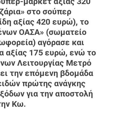
ούπερ-μάρκετ αξίας 320
αζάρια» στο σούπερ
δη αξίας 420 ευρώ), το
ένων ΟΑΣΑ» (σωματείο
ωφορεία) αγόρασε και
 αξίας 175 ευρώ, ενώ το
νων Λειτουργίας Μετρό
ει την επόμενη βδομάδα
 ειδών πρώτης ανάγκης
εξόδων για την αποστολή
την Κω.