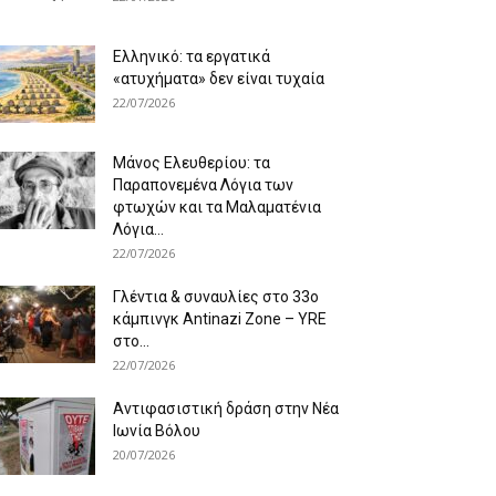
Ελληνικό: τα εργατικά
«ατυχήματα» δεν είναι τυχαία
22/07/2026
Μάνος Ελευθερίου: τα
Παραπονεμένα Λόγια των
φτωχών και τα Μαλαματένια
Λόγια...
22/07/2026
Γλέντια & συναυλίες στο 33ο
κάμπινγκ Antinazi Zone – YRE
στο...
22/07/2026
Αντιφασιστική δράση στην Νέα
Ιωνία Βόλου
20/07/2026