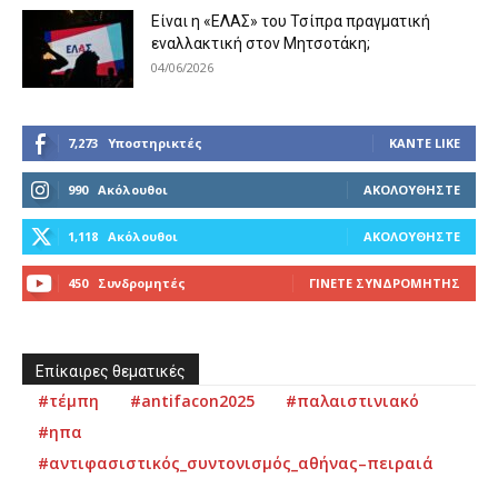
Είναι η «ΕΛΑΣ» του Τσίπρα πραγματική
εναλλακτική στον Μητσοτάκη;
04/06/2026
7,273
Υποστηρικτές
ΚΆΝΤΕ LIKE
990
Ακόλουθοι
ΑΚΟΛΟΥΘΉΣΤΕ
1,118
Ακόλουθοι
ΑΚΟΛΟΥΘΉΣΤΕ
450
Συνδρομητές
ΓΊΝΕΤΕ ΣΥΝΔΡΟΜΗΤΉΣ
Επίκαιρες θεματικές
#τέμπη
#antifacon2025
#παλαιστινιακό
#ηπα
#αντιφασιστικός_συντονισμός_αθήνας–πειραιά