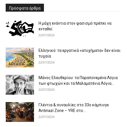
Πρόσφατα άρθρα
Η μάχη ενάντια στον φασισμό πρέπει να
ενταθεί
22/07/2026
Ελληνικό: τα εργατικά «ατυχήματα» δεν είναι
τυχαία
22/07/2026
Μάνος Ελευθερίου: τα Παραπονεμένα Λόγια
των φτωχών και τα Μαλαματένια Λόγια...
22/07/2026
Γλέντια & συναυλίες στο 33ο κάμπινγκ
Antinazi Zone – YRE στο...
22/07/2026