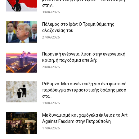
στην...
30/06/2026
Πόλεμος στο Ιράν: Ο Τραμπ θύμα της
αλαζονείας του
27/06/2026
Πυρηνική ενέργεια: λύση στην ενεργειακή
κρίση, ή παγκόσμια απειλή;
20/06/2026
Ρέθυμνο: Μια συνέντευξη για ένα φωτεινό
παράδειγμα αντιφασιστικής δράσης μέσα
στα...
19/06/2026
Με δυναμισμό και χαμόγελα έκλεισε το Art
Against Fascism στην Πετρούπολη
17/06/2026