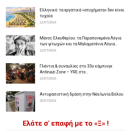
Ελληνικό: τα εργατικά «ατυχήματα» δεν είναι
τυχαία
22/07/2026
Μάνος Ελευθερίου: τα Παραπονεμένα Λόγια
των φτωχών και τα Μαλαματένια Λόγια...
22/07/2026
Γλέντια & συναυλίες στο 33ο κάμπινγκ
Antinazi Zone – YRE στο...
22/07/2026
Αντιφασιστική δράση στην Νέα Ιωνία Βόλου
20/07/2026
Ελάτε σ' επαφή με το «Ξ» !