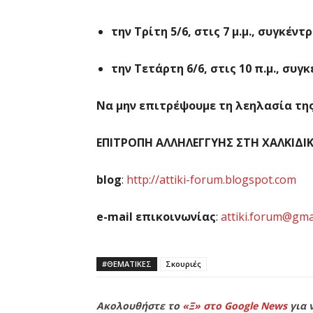
την
Τρίτη
5/6,
στις
7
μ.μ.,
συγκέντ
την
Τετάρτη
6/6,
στις
10
π.μ.,
συγκ
Να
μην
επιτρέψουμε
τη
λεηλασία
τη
ΕΠΙΤΡΟΠΗ
ΑΛΛΗΛΕΓΓΥΗΣ
ΣΤΗ
ΧΑΛΚΙΔΙ
blog
:
http://attiki-forum.blogspot.com
e-mail
επικοινωνίας
:
attiki.forum@gma
#ΘΕΜΑΤΙΚΈΣ
Σκουριές
Ακολουθήστε το
«Ξ» στο Google News
για 