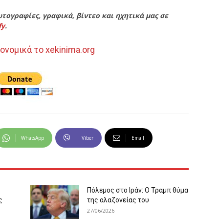
τογραφίες, γραφικά, βίντεο και ηχητικά μας σε
fy
.
ονομικά το xekinima.org
WhatsApp
Viber
Email
Πόλεμος στο Ιράν: Ο Τραμπ θύμα
ς
της αλαζονείας του
27/06/2026