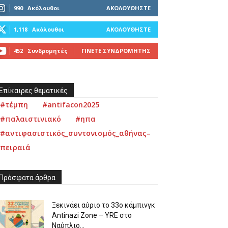
990
Ακόλουθοι
ΑΚΟΛΟΥΘΉΣΤΕ
1,118
Ακόλουθοι
ΑΚΟΛΟΥΘΉΣΤΕ
452
Συνδρομητές
ΓΊΝΕΤΕ ΣΥΝΔΡΟΜΗΤΉΣ
Επίκαιρες θεματικές
#τέμπη
#antifacon2025
#παλαιστινιακό
#ηπα
#αντιφασιστικός_συντονισμός_αθήνας–
πειραιά
Πρόσφατα άρθρα
Ξεκινάει αύριο το 33ο κάμπινγκ
Antinazi Zone – YRE στο
Ναύπλιο...