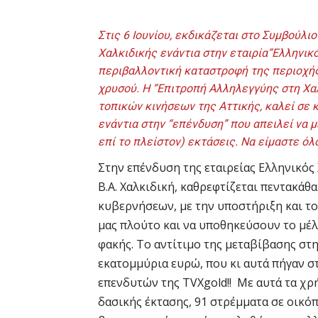
Στις 6 Ιουνίου, εκδικάζεται στο Συμβούλι
Χαλκιδικής ενάντια στην εταιρία“Ελληνικ
περιβαλλοντική καταστροφή της περιοχής
χρυσού. Η “Επιτροπή Αλληλεγγύης στη Χα
τοπικών κινήσεων της Αττικής, καλεί σε κι
ενάντια στην “επένδυση” που απειλεί να 
επί το πλείστον) εκτάσεις. Να είμαστε όλο
Στην επένδυση της εταιρείας Ελληνικός
Β.Α. Χαλκιδική, καθρεφτίζεται πεντακά
κυβερνήσεων, με την υποστήριξη και τ
μας πλούτο και να υποθηκεύσουν το μέλ
φακής. Το αντίτιμο της μεταβίβασης στ
εκατομμύρια ευρώ, που κι αυτά πήγαν 
επενδυτών της TVXgold!! Με αυτά τα χ
δασικής έκτασης, 91 στρέμματα σε οικόπε