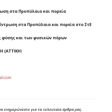
ρωση
στα
Προπύλαια
και
πορεία
έντρωση
στα
Προπύλαια
και
πορεία
στο
ΣτΕ
ς
φύσης
και
των
φυσικών
πόρων
ΚΗ
(ΑΤΤΙΚΗ
)
il.com
να ενημερώνεστε για τα τελευταία άρθρα μας.