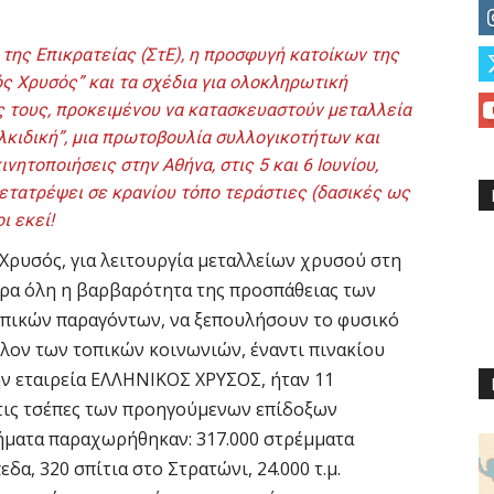
ο της Επικρατείας (ΣτΕ), η προσφυγή κατοίκων της
ός Χρυσός” και τα σχέδια για ολοκληρωτική
 τους, προκειμένου να κατασκευαστούν μεταλλεία
λκιδική”, μια πρωτοβουλία συλλογικοτήτων και
νητοποιήσεις στην Αθήνα, στις 5 και 6 Ιουνίου,
μετατρέψει σε κρανίου τόπο τεράστιες (δασικές ως
ι εκεί!
 Χρυσός, για λειτουργία μεταλλείων χρυσού στη
θαρα όλη η βαρβαρότητα της προσπάθειας των
οπικών παραγόντων, να ξεπουλήσουν το φυσικό
λον των τοπικών κοινωνιών, έναντι πινακίου
ην εταιρεία ΕΛΛΗΝΙΚΟΣ ΧΡΥΣΟΣ, ήταν 11
στις τσέπες των προηγούμενων επίδοξων
ρήματα παραχωρήθηκαν: 317.000 στρέμματα
δα, 320 σπίτια στο Στρατώνι, 24.000 τ.μ.