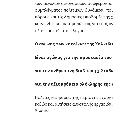
των μεγάλων οικονομικών συμφερόντων 
συμπλέγματος πολιτικών δυνάμεων, που
πόρους και τις δημόσιες υποδομές της
κοινωνίας και αδιαφορώντας για τους αν
όλους αυτούς τους λόγους:
Ο
αγώνας
των
κατοίκων
της
Χαλκιδι
Είναι
αγώνας
για
την
προστασία
του
για
την
ανθρώπινη
διαβίωση
χιλιάδ
για
την
αξιοπρέπεια
ολόκληρης
της
Πολίτες και φορείς της περιοχής έχουν
καθώς και αιτήσεις αναστολής εργασιών.
δίνουν: