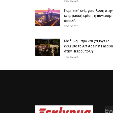
30/06/2026
Πυρηνική ενέργεια: λύση στην
ενεργειακή κρίση, ή παγκόσμι
απειλή;
20/06/2026
Με δυναμισμό και χαμόγελα
έκλεισε το Art Against Fascis
στην Πετρούπολη
17/06/2026
Εγ