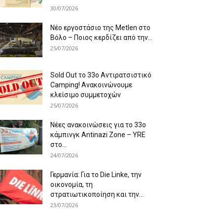
30/07/2026
Νέο εργοστάσιο της Metlen στο
Βόλο – Ποιος κερδίζει από την...
25/07/2026
Sold Out το 33ο Αντιρατσιστικό
Camping! Ανακοινώνουμε
κλείσιμο συμμετοχών
25/07/2026
Νέες ανακοινώσεις για το 33ο
κάμπινγκ Antinazi Zone – YRE
στο...
24/07/2026
Γερμανία: Για το Die Linke, την
οικονομία, τη
στρατιωτικοποίηση και την...
23/07/2026