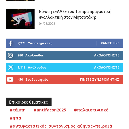
Είναι η «ΕΛΑΣ» του Τσίπρα πραγματική
εναλλακτική στον Μητσοτάκη;
04/06/2026
7,273
Υποστηρικτές
ΚΆΝΤΕ LIKE
990
Ακόλουθοι
ΑΚΟΛΟΥΘΉΣΤΕ
1,118
Ακόλουθοι
ΑΚΟΛΟΥΘΉΣΤΕ
450
Συνδρομητές
ΓΊΝΕΤΕ ΣΥΝΔΡΟΜΗΤΉΣ
Επίκαιρες θεματικές
#τέμπη
#antifacon2025
#παλαιστινιακό
#ηπα
#αντιφασιστικός_συντονισμός_αθήνας–πειραιά