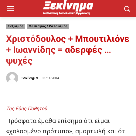
Σεξισμός
Φασισμός / Ρατσισμός
Χριστόδουλος + Μπουτιλιόνε
+ Ιωαννίδης = αδερφές …
ψυχές
Ξεκίνημα
01/11/2004
Της Εύης Ποθητού
Πρόσφατα έμαθα επίσημα ότι είμαι
«χαλασμένο πρότυπο», αμαρτωλή και ότι