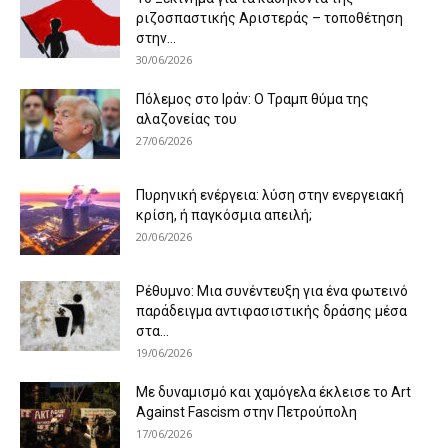
ριζοσπαστικής Αριστεράς – τοποθέτηση
στην...
30/06/2026
Πόλεμος στο Ιράν: Ο Τραμπ θύμα της
αλαζονείας του
27/06/2026
Πυρηνική ενέργεια: λύση στην ενεργειακή
κρίση, ή παγκόσμια απειλή;
20/06/2026
Ρέθυμνο: Μια συνέντευξη για ένα φωτεινό
παράδειγμα αντιφασιστικής δράσης μέσα
στα...
19/06/2026
Με δυναμισμό και χαμόγελα έκλεισε το Art
Against Fascism στην Πετρούπολη
17/06/2026