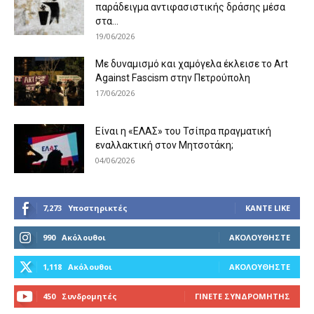
παράδειγμα αντιφασιστικής δράσης μέσα
στα...
19/06/2026
Με δυναμισμό και χαμόγελα έκλεισε το Art
Against Fascism στην Πετρούπολη
17/06/2026
Είναι η «ΕΛΑΣ» του Τσίπρα πραγματική
εναλλακτική στον Μητσοτάκη;
04/06/2026
7,273
Υποστηρικτές
ΚΆΝΤΕ LIKE
990
Ακόλουθοι
ΑΚΟΛΟΥΘΉΣΤΕ
1,118
Ακόλουθοι
ΑΚΟΛΟΥΘΉΣΤΕ
450
Συνδρομητές
ΓΊΝΕΤΕ ΣΥΝΔΡΟΜΗΤΉΣ