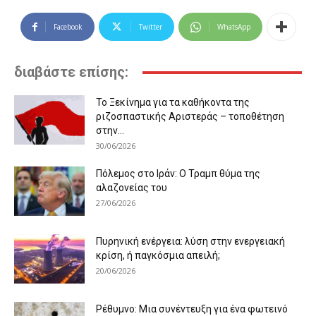
Facebook
Twitter
WhatsApp
διαβάστε επίσης:
Το Ξεκίνημα για τα καθήκοντα της
ριζοσπαστικής Αριστεράς – τοποθέτηση
στην...
30/06/2026
Πόλεμος στο Ιράν: Ο Τραμπ θύμα της
αλαζονείας του
27/06/2026
Πυρηνική ενέργεια: λύση στην ενεργειακή
κρίση, ή παγκόσμια απειλή;
20/06/2026
Ρέθυμνο: Μια συνέντευξη για ένα φωτεινό