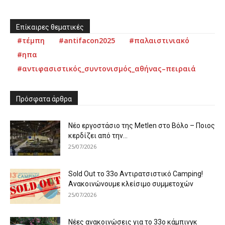
Επίκαιρες θεματικές
#τέμπη
#antifacon2025
#παλαιστινιακό
#ηπα
#αντιφασιστικός_συντονισμός_αθήνας–πειραιά
Πρόσφατα άρθρα
Νέο εργοστάσιο της Metlen στο Βόλο – Ποιος
κερδίζει από την...
25/07/2026
Sold Out το 33ο Αντιρατσιστικό Camping!
Ανακοινώνουμε κλείσιμο συμμετοχών
25/07/2026
Νέες ανακοινώσεις για το 33ο κάμπινγκ