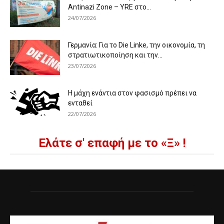
Antinazi Zone – YRE στο...
24/07/2026
Γερμανία: Για το Die Linke, την οικονομία, τη
στρατιωτικοποίηση και την...
23/07/2026
Η μάχη ενάντια στον φασισμό πρέπει να
ενταθεί
22/07/2026
Ελάτε σ' επαφή με το «Ξ» !