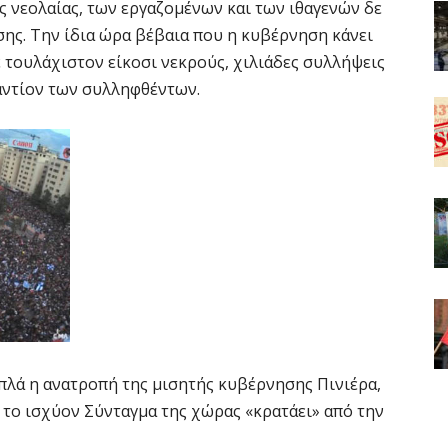
ς νεολαίας, των εργαζομένων και των ιθαγενών δε
σης. Την ίδια ώρα βέβαια που η κυβέρνηση κάνει
ε τουλάχιστον είκοσι νεκρούς, χιλιάδες συλλήψεις
ναντίον των συλληφθέντων.
απλά η ανατροπή της μισητής κυβέρνησης Πινιέρα,
 το ισχύον Σύνταγμα της χώρας «κρατάει» από την