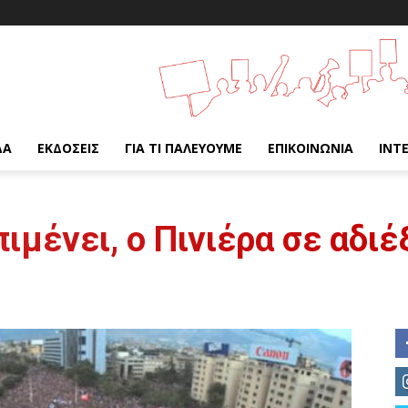
ΔΑ
ΕΚΔΌΣΕΙΣ
ΓΙΑ ΤΙ ΠΑΛΕΎΟΥΜΕ
ΕΠΙΚΟΙΝΩΝΊΑ
INT
πιμένει, ο Πινιέρα σε αδι