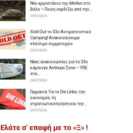
Νέο εργοστάσιο της Metlen στο
Βόλο – Ποιος κερδίζει από την...
25/07/2026
Sold Out το 33ο Αντιρατσιστικό
Camping! Ανακοινώνουμε
κλείσιμο συμμετοχών
25/07/2026
Νέες ανακοινώσεις για το 33ο
κάμπινγκ Antinazi Zone – YRE
στο...
24/07/2026
Γερμανία: Για το Die Linke, την
οικονομία, τη
στρατιωτικοποίηση και την...
23/07/2026
Ελάτε σ' επαφή με το «Ξ» !