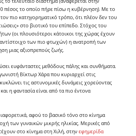
ς το τελευταίο διάστημα (αναφέρεται στην
30 πέσος το οποίο πήρε πίσω η κυβέρνηση). Με το
 τον πιο κατηγορηματικό τρόπο, ότι πλέον δεν του
ιώσεις» στο βιοτικό του επίπεδο. Στόχος του
ήτων (οι πλουσιότεροι κάτοικοι της χώρας έχουν
 αντίστοιχο των πιο φτωχών) η ανατροπή των
ση μιας αξιοπρεπούς ζωής.
εύσει ευφάνταστες μεθόδους πάλης και συνθήματα.
γωνιστή Βίκτωρ Χάρα που κυριαρχεί στις
ικυκλώνει τις αστυνομικές δυνάμεις χορεύοντας
και η φαντασία είναι από τα πιο έντονα
διαφορετικά, αφού το βασικό τόνο στο κίνημα
τοχή των γυναικών μικρής ηλικίας. Μερικές από
έχουν στο κίνημα στη Χιλή, στην
εφημερίδα