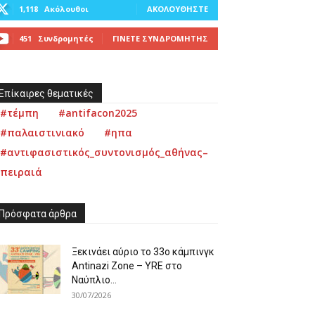
1,118
Ακόλουθοι
ΑΚΟΛΟΥΘΉΣΤΕ
451
Συνδρομητές
ΓΊΝΕΤΕ ΣΥΝΔΡΟΜΗΤΉΣ
Επίκαιρες θεματικές
#τέμπη
#antifacon2025
#παλαιστινιακό
#ηπα
#αντιφασιστικός_συντονισμός_αθήνας–
πειραιά
Πρόσφατα άρθρα
Ξεκινάει αύριο το 33ο κάμπινγκ
Antinazi Zone – YRE στο
Ναύπλιο...
30/07/2026