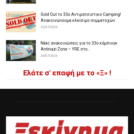
Sold Out το 33ο Αντιρατσιστικό Camping!
Ανακοινώνουμε κλείσιμο συμμετοχών
25/07/2026
Νέες ανακοινώσεις για το 33ο κάμπινγκ
Antinazi Zone – YRE στο...
24/07/2026
Ελάτε σ' επαφή με το «Ξ» !