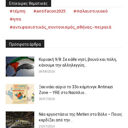
Επίκαιρες θεματικές
#τέμπη
#antifacon2025
#παλαιστινιακό
#ηπα
#αντιφασιστικός_συντονισμός_αθήνας–πειραιά
Πρόσφατα άρθρα
Κυριακή 9/8: Σε κάθε νησί, βουνό και πόλη,
κάνουμε την αλληλεγγύη...
08/08/2026
Ξεκινάει αύριο το 33ο κάμπινγκ Antinazi
Zone – YRE στο Ναύπλιο...
30/07/2026
Νέο εργοστάσιο της Metlen στο Βόλο – Ποιος
κερδίζει από την...
25/07/2026