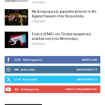
19/06/2026
Με δυναμισμό και χαμόγελα έκλεισε το Art
Against Fascism στην Πετρούπολη
17/06/2026
Είναι η «ΕΛΑΣ» του Τσίπρα πραγματική
εναλλακτική στον Μητσοτάκη;
04/06/2026
7,273
Υποστηρικτές
ΚΆΝΤΕ LIKE
990
Ακόλουθοι
ΑΚΟΛΟΥΘΉΣΤΕ
1,118
Ακόλουθοι
ΑΚΟΛΟΥΘΉΣΤΕ
452
Συνδρομητές
ΓΊΝΕΤΕ ΣΥΝΔΡΟΜΗΤΉΣ