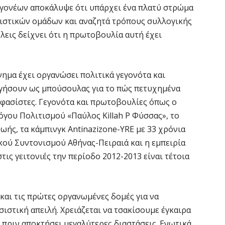
 γονέων αποκάλυψε ότι υπάρχει ένα πλατύ στρώμα
σιστικών ομάδων και αναζητά τρόπους συλλογικής
λεις δείχνει ότι η πρωτοβουλία αυτή έχει
νημα έχει οργανώσει πολιτικά γεγονότα και
γήσουν ως μπούσουλας για το πώς πετυχημένα
φασίστες. Γεγονότα και πρωτοβουλίες όπως ο
γου Πολιτισμού «Παύλος Killah P Φύσσας», το
ωής, τα κάμπινγκ Antinazizone-YRE με 33 χρόνια
κού Συντονισμού Αθήνας-Πειραιά και η εμπειρία
ις γειτονιές την περίοδο 2012-2013 είναι τέτοια
 και τις πρώτες οργανωμένες δομές για να
ιστική απειλή. Χρειάζεται να τσακίσουμε έγκαιρα
πριν αποκτήσει μεγαλύτερες διαστάσεις. Ενωτικά,