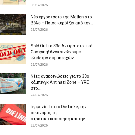
30/07/2026
Νέο εργοστάσιο της Metlen στο
Βόλο – Ποιος κερδίζει από την...
25/07/2026
Sold Out το 33ο Αντιρατσιστικό
Camping! Ανακοινώνουμε
κλείσιμο συμμετοχών
25/07/2026
Νέες ανακοινώσεις για το 33ο
κάμπινγκ Antinazi Zone – YRE
στο...
24/07/2026
Γερμανία: Για το Die Linke, την
οικονομία, τη
στρατιωτικοποίηση και την...
23/07/2026