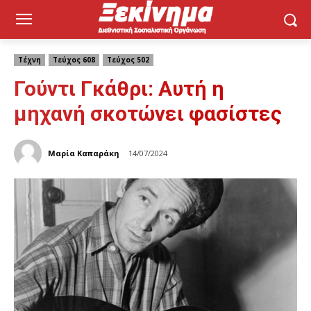
Τέχνη
Τεύχος 608
Τεύχος 502
Γούντι Γκάθρι: Αυτή η
μηχανή σκοτώνει φασίστες
Μαρία Καπαράκη
14/07/2024