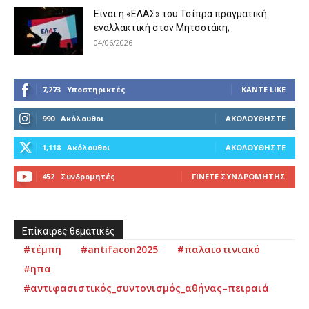
Είναι η «ΕΛΑΣ» του Τσίπρα πραγματική
εναλλακτική στον Μητσοτάκη;
04/06/2026
7,273
Υποστηρικτές
ΚΆΝΤΕ LIKE
990
Ακόλουθοι
ΑΚΟΛΟΥΘΉΣΤΕ
1,118
Ακόλουθοι
ΑΚΟΛΟΥΘΉΣΤΕ
452
Συνδρομητές
ΓΊΝΕΤΕ ΣΥΝΔΡΟΜΗΤΉΣ
Επίκαιρες θεματικές
#τέμπη
#antifacon2025
#παλαιστινιακό
#ηπα
#αντιφασιστικός_συντονισμός_αθήνας–πειραιά