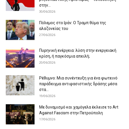
στην...
30/06/2026
Πόλεμος στο Ιράν: Ο Τραμπ θύμα της
αλαζονείας του
27/06/2026
Πυρηνική ενέργεια: λύση στην ενεργειακή
κρίση, ή παγκόσμια απειλή;
20/06/2026
Ρέθυμνο: Μια συνέντευξη για ένα φωτεινό
παράδειγμα αντιφασιστικής δράσης μέσα
στα...
19/06/2026
Με δυναμισμό και χαμόγελα έκλεισε το Art
Against Fascism στην Πετρούπολη
17/06/2026