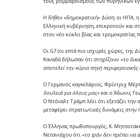
τους βομβαρδισμούς των πυρηνικών εγ
Η δήθεν «δημοκρατική» Δύση: οι ΗΠΑ, η
Ελληνική κυβέρνηση, επικροτούν και σ
στον νέο κύκλο βίας και τρομοκρατίας 
Οι G7 (οι επτά πιο ισχυρές χώρες, της 
Καναδά δήλωσαν ότι στηρίζουν
«το δικ
αποτελεί την κύρια πηγή περιφερειακής 
Ο Γερμανός καγκελάριος, Φρίντριχ Μέρ
δουλειά για όλους μας»
και ο Άδωνις Γε
Ο Ντόναλτ Τράμπ λέει ότι εξετάζει την
μεταφέρει στρατιωτικές δυνάμεις στην 
Ο Έλληνας πρωθυπουργός, Κ. Μητσοτάκης
Νετανιάχου ότι
«το Ιράν δεν πρέπει να 