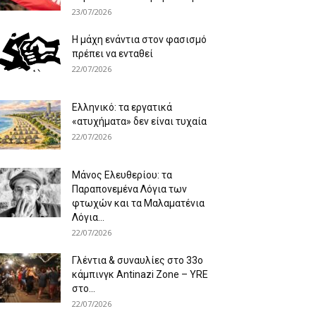
23/07/2026
Η μάχη ενάντια στον φασισμό
πρέπει να ενταθεί
22/07/2026
Ελληνικό: τα εργατικά
«ατυχήματα» δεν είναι τυχαία
22/07/2026
Μάνος Ελευθερίου: τα
Παραπονεμένα Λόγια των
φτωχών και τα Μαλαματένια
Λόγια...
22/07/2026
Γλέντια & συναυλίες στο 33ο
κάμπινγκ Antinazi Zone – YRE
στο...
22/07/2026