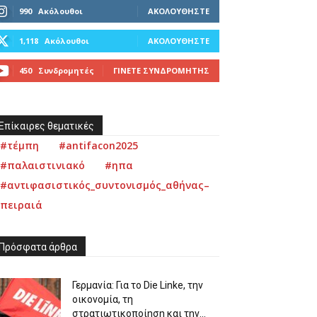
990
Ακόλουθοι
ΑΚΟΛΟΥΘΉΣΤΕ
1,118
Ακόλουθοι
ΑΚΟΛΟΥΘΉΣΤΕ
450
Συνδρομητές
ΓΊΝΕΤΕ ΣΥΝΔΡΟΜΗΤΉΣ
Επίκαιρες θεματικές
#τέμπη
#antifacon2025
#παλαιστινιακό
#ηπα
#αντιφασιστικός_συντονισμός_αθήνας–
πειραιά
Πρόσφατα άρθρα
Γερμανία: Για το Die Linke, την
οικονομία, τη
στρατιωτικοποίηση και την...