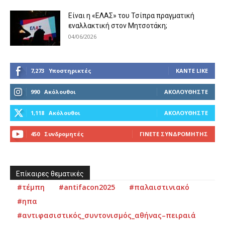
Είναι η «ΕΛΑΣ» του Τσίπρα πραγματική
εναλλακτική στον Μητσοτάκη;
04/06/2026
7,273
Υποστηρικτές
ΚΆΝΤΕ LIKE
990
Ακόλουθοι
ΑΚΟΛΟΥΘΉΣΤΕ
1,118
Ακόλουθοι
ΑΚΟΛΟΥΘΉΣΤΕ
450
Συνδρομητές
ΓΊΝΕΤΕ ΣΥΝΔΡΟΜΗΤΉΣ
Επίκαιρες θεματικές
#τέμπη
#antifacon2025
#παλαιστινιακό
#ηπα
#αντιφασιστικός_συντονισμός_αθήνας–πειραιά