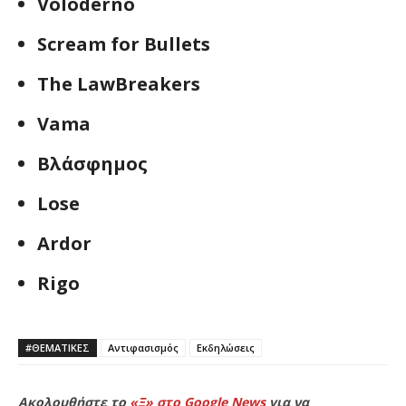
Voloderno
Scream for Bullets
The LawBreakers
Vama
Βλάσφημος
Lose
Ardor
Rigo
#ΘΕΜΑΤΙΚΈΣ
Αντιφασισμός
Εκδηλώσεις
Ακολουθήστε το
«Ξ» στο Google News
για να