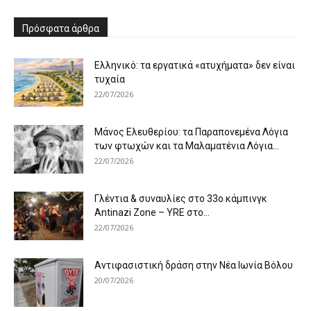
Πρόσφατα άρθρα
Ελληνικό: τα εργατικά «ατυχήματα» δεν είναι
τυχαία
22/07/2026
Μάνος Ελευθερίου: τα Παραπονεμένα Λόγια
των φτωχών και τα Μαλαματένια Λόγια...
22/07/2026
Γλέντια & συναυλίες στο 33ο κάμπινγκ
Antinazi Zone – YRE στο...
22/07/2026
Αντιφασιστική δράση στην Νέα Ιωνία Βόλου
20/07/2026