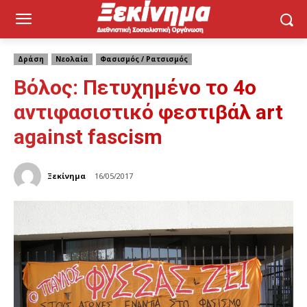
Δράση
Νεολαία
Φασισμός / Ρατσισμός
Βόλος: Πετυχημένο το 4ο
αντιφασιστικό φεστιβάλ art
against fascism
Ξεκίνημα
16/05/2017