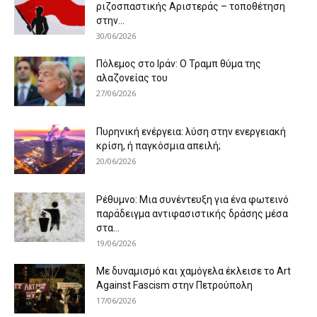
ριζοσπαστικής Αριστεράς – τοποθέτηση
στην...
30/06/2026
Πόλεμος στο Ιράν: Ο Τραμπ θύμα της
αλαζονείας του
27/06/2026
Πυρηνική ενέργεια: λύση στην ενεργειακή
κρίση, ή παγκόσμια απειλή;
20/06/2026
Ρέθυμνο: Μια συνέντευξη για ένα φωτεινό
παράδειγμα αντιφασιστικής δράσης μέσα
στα...
19/06/2026
Με δυναμισμό και χαμόγελα έκλεισε το Art
Against Fascism στην Πετρούπολη
17/06/2026