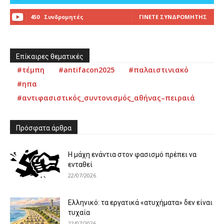
450
Συνδρομητές
ΓΊΝΕΤΕ ΣΥΝΔΡΟΜΗΤΉΣ
Επίκαιρες θεματικές
#τέμπη
#antifacon2025
#παλαιστινιακό
#ηπα
#αντιφασιστικός_συντονισμός_αθήνας–πειραιά
Πρόσφατα άρθρα
Η μάχη ενάντια στον φασισμό πρέπει να
ενταθεί
22/07/2026
Ελληνικό: τα εργατικά «ατυχήματα» δεν είναι
τυχαία
22/07/2026