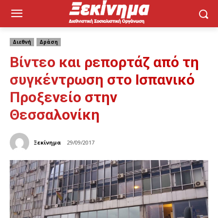
Διεθνή
Δράση
Βίντεο και ρεπορτάζ από τη
συγκέντρωση στο Ισπανικό
Προξενείο στην
Θεσσαλονίκη
Ξεκίνημα
29/09/2017