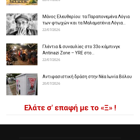
Μάνος Ελευθερίου: τα Παραπονεμένα Λόγια
των φτωχών και τα Μαλαματένια Λόγια...
22/07/2026
Γλέντια & συναυλίες στο 33ο κάμπινγκ
Antinazi Zone – YRE στο...
22/07/2026
Αντιφασιστική δράση στην Νέα Ιωνία Βόλου
20/07/2026
Ελάτε σ' επαφή με το «Ξ» !