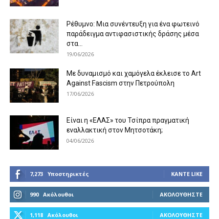
Ρέθυμνο: Μια συνέντευξη για ένα φωτεινό
παράδειγμα αντιφασιστικής δράσης μέσα
στα...
19/06/2026
Με δυναμισμό και χαμόγελα έκλεισε το Art
Against Fascism στην Πετρούπολη
17/06/2026
Είναι η «ΕΛΑΣ» του Τσίπρα πραγματική
εναλλακτική στον Μητσοτάκη;
04/06/2026
7,273
Υποστηρικτές
ΚΆΝΤΕ LIKE
990
Ακόλουθοι
ΑΚΟΛΟΥΘΉΣΤΕ
1,118
Ακόλουθοι
ΑΚΟΛΟΥΘΉΣΤΕ