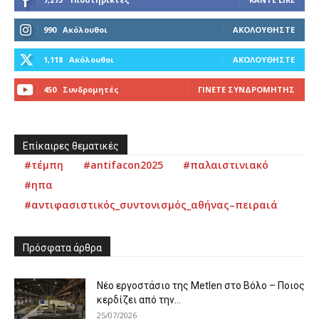
990
Ακόλουθοι
ΑΚΟΛΟΥΘΉΣΤΕ
1,118
Ακόλουθοι
ΑΚΟΛΟΥΘΉΣΤΕ
450
Συνδρομητές
ΓΊΝΕΤΕ ΣΥΝΔΡΟΜΗΤΉΣ
Επίκαιρες θεματικές
#τέμπη
#antifacon2025
#παλαιστινιακό
#ηπα
#αντιφασιστικός_συντονισμός_αθήνας–πειραιά
Πρόσφατα άρθρα
Νέο εργοστάσιο της Metlen στο Βόλο – Ποιος
κερδίζει από την...
25/07/2026