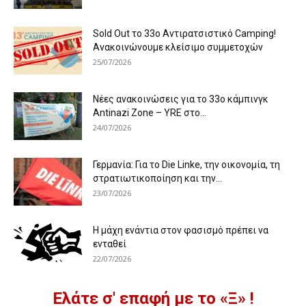
Sold Out το 33ο Αντιρατσιστικό Camping!
Ανακοινώνουμε κλείσιμο συμμετοχών
25/07/2026
Νέες ανακοινώσεις για το 33ο κάμπινγκ
Antinazi Zone – YRE στο...
24/07/2026
Γερμανία: Για το Die Linke, την οικονομία, τη
στρατιωτικοποίηση και την...
23/07/2026
Η μάχη ενάντια στον φασισμό πρέπει να
ενταθεί
22/07/2026
Ελάτε σ' επαφή με το «Ξ» !