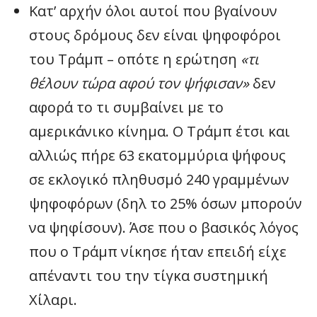
Κατ’ αρχήν όλοι αυτοί που βγαίνουν
στους δρόμους δεν είναι ψηφοφόροι
του Τράμπ – οπότε η ερώτηση
«τι
θέλουν τώρα αφού τον ψήφισαν»
δεν
αφορά το τι συμβαίνει με το
αμερικάνικο κίνημα. Ο Τράμπ έτσι και
αλλιώς πήρε 63 εκατομμύρια ψήφους
σε εκλογικό πληθυσμό 240 γραμμένων
ψηφοφόρων (δηλ το 25% όσων μπορούν
να ψηφίσουν). Άσε που ο βασικός λόγος
που ο Τράμπ νίκησε ήταν επειδή είχε
απέναντι του την τίγκα συστημική
Χίλαρι.