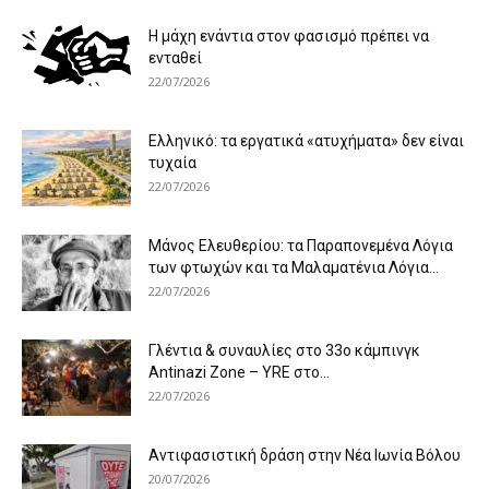
Η μάχη ενάντια στον φασισμό πρέπει να
ενταθεί
22/07/2026
Ελληνικό: τα εργατικά «ατυχήματα» δεν είναι
τυχαία
22/07/2026
Μάνος Ελευθερίου: τα Παραπονεμένα Λόγια
των φτωχών και τα Μαλαματένια Λόγια...
22/07/2026
Γλέντια & συναυλίες στο 33ο κάμπινγκ
Antinazi Zone – YRE στο...
22/07/2026
Αντιφασιστική δράση στην Νέα Ιωνία Βόλου
20/07/2026