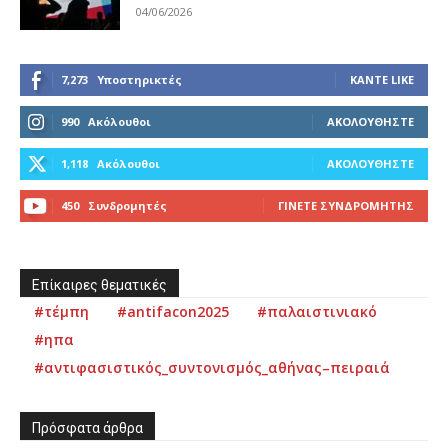
04/06/2026
7,273
Υποστηρικτές
ΚΆΝΤΕ LIKE
990
Ακόλουθοι
ΑΚΟΛΟΥΘΉΣΤΕ
1,118
Ακόλουθοι
ΑΚΟΛΟΥΘΉΣΤΕ
450
Συνδρομητές
ΓΊΝΕΤΕ ΣΥΝΔΡΟΜΗΤΉΣ
Επίκαιρες θεματικές
#τέμπη
#antifacon2025
#παλαιστινιακό
#ηπα
#αντιφασιστικός_συντονισμός_αθήνας–πειραιά
Πρόσφατα άρθρα