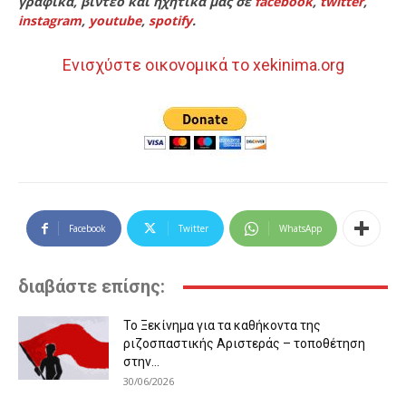
γραφικά, βίντεο και ηχητικά μας σε
facebook
,
twitter
,
instagram
,
youtube
,
spotify
.
Ενισχύστε οικονομικά το xekinima.org
Facebook
Twitter
WhatsApp
διαβάστε επίσης:
Το Ξεκίνημα για τα καθήκοντα της
ριζοσπαστικής Αριστεράς – τοποθέτηση
στην...
30/06/2026