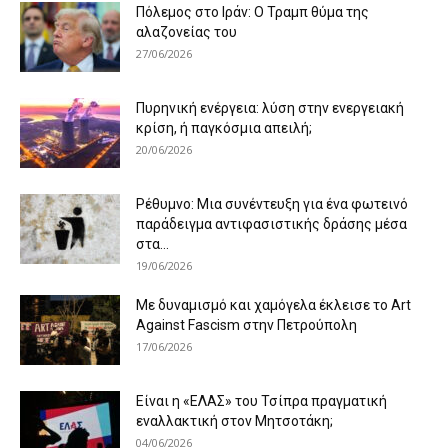
Πόλεμος στο Ιράν: Ο Τραμπ θύμα της
αλαζονείας του
27/06/2026
Πυρηνική ενέργεια: λύση στην ενεργειακή
κρίση, ή παγκόσμια απειλή;
20/06/2026
Ρέθυμνο: Μια συνέντευξη για ένα φωτεινό
παράδειγμα αντιφασιστικής δράσης μέσα
στα...
19/06/2026
Με δυναμισμό και χαμόγελα έκλεισε το Art
Against Fascism στην Πετρούπολη
17/06/2026
Είναι η «ΕΛΑΣ» του Τσίπρα πραγματική
εναλλακτική στον Μητσοτάκη;
04/06/2026