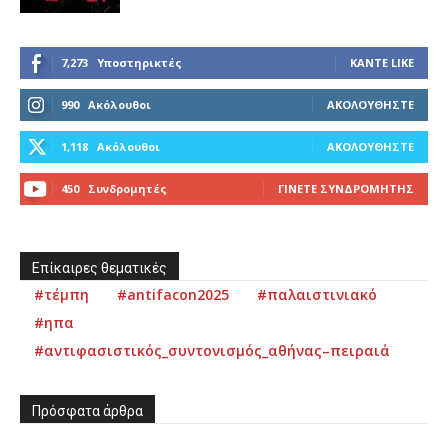
7,273
Υποστηρικτές
ΚΆΝΤΕ LIKE
990
Ακόλουθοι
ΑΚΟΛΟΥΘΉΣΤΕ
1,118
Ακόλουθοι
ΑΚΟΛΟΥΘΉΣΤΕ
450
Συνδρομητές
ΓΊΝΕΤΕ ΣΥΝΔΡΟΜΗΤΉΣ
Επίκαιρες θεματικές
#τέμπη
#antifacon2025
#παλαιστινιακό
#ηπα
#αντιφασιστικός_συντονισμός_αθήνας–πειραιά
Πρόσφατα άρθρα