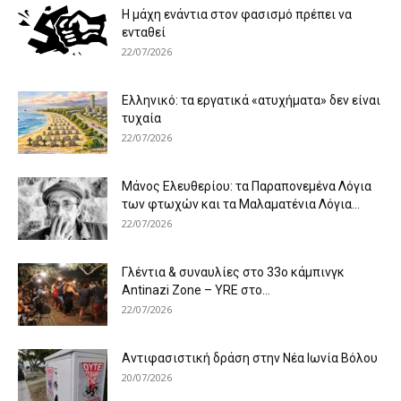
Η μάχη ενάντια στον φασισμό πρέπει να
ενταθεί
22/07/2026
Ελληνικό: τα εργατικά «ατυχήματα» δεν είναι
τυχαία
22/07/2026
Μάνος Ελευθερίου: τα Παραπονεμένα Λόγια
των φτωχών και τα Μαλαματένια Λόγια...
22/07/2026
Γλέντια & συναυλίες στο 33ο κάμπινγκ
Antinazi Zone – YRE στο...
22/07/2026
Αντιφασιστική δράση στην Νέα Ιωνία Βόλου
20/07/2026