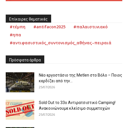
Επίκαιρες θεματικές
#τέμπη
#antifacon2025
#παλαιστινιακό
#ηπα
#αντιφασιστικός_συντονισμός_αθήνας–πειραιά
Πρόσφατα άρθρα
Νέο εργοστάσιο της Metlen στο Βόλο – Ποιος
κερδίζει από την...
25/07/2026
Sold Out το 33ο Αντιρατσιστικό Camping!
Ανακοινώνουμε κλείσιμο συμμετοχών
25/07/2026