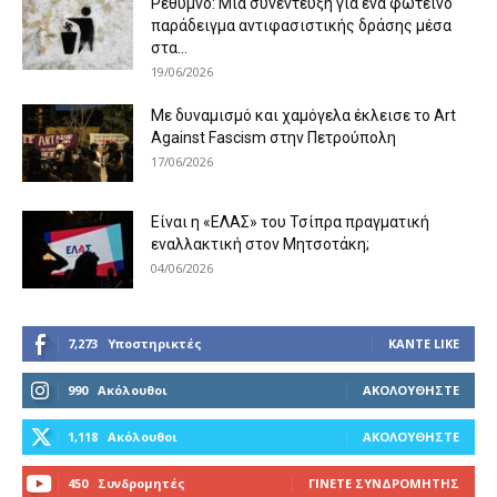
Ρέθυμνο: Μια συνέντευξη για ένα φωτεινό
παράδειγμα αντιφασιστικής δράσης μέσα
στα...
19/06/2026
Με δυναμισμό και χαμόγελα έκλεισε το Art
Against Fascism στην Πετρούπολη
17/06/2026
Είναι η «ΕΛΑΣ» του Τσίπρα πραγματική
εναλλακτική στον Μητσοτάκη;
04/06/2026
7,273
Υποστηρικτές
ΚΆΝΤΕ LIKE
990
Ακόλουθοι
ΑΚΟΛΟΥΘΉΣΤΕ
1,118
Ακόλουθοι
ΑΚΟΛΟΥΘΉΣΤΕ
450
Συνδρομητές
ΓΊΝΕΤΕ ΣΥΝΔΡΟΜΗΤΉΣ