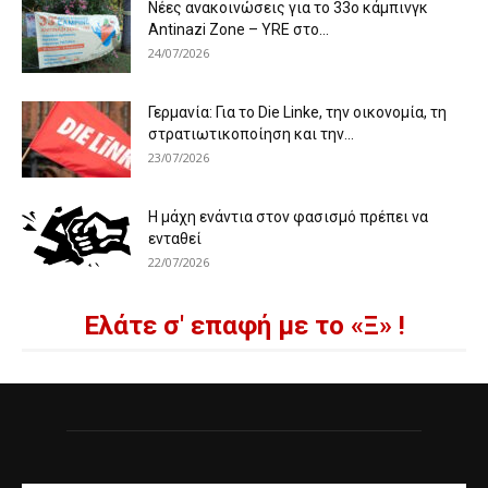
Νέες ανακοινώσεις για το 33ο κάμπινγκ
Antinazi Zone – YRE στο...
24/07/2026
Γερμανία: Για το Die Linke, την οικονομία, τη
στρατιωτικοποίηση και την...
23/07/2026
Η μάχη ενάντια στον φασισμό πρέπει να
ενταθεί
22/07/2026
Ελάτε σ' επαφή με το «Ξ» !