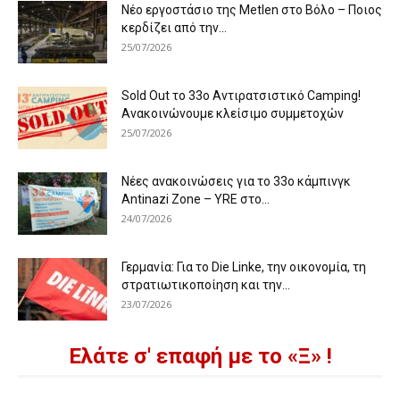
Νέο εργοστάσιο της Metlen στο Βόλο – Ποιος
κερδίζει από την...
25/07/2026
Sold Out το 33ο Αντιρατσιστικό Camping!
Ανακοινώνουμε κλείσιμο συμμετοχών
25/07/2026
Νέες ανακοινώσεις για το 33ο κάμπινγκ
Antinazi Zone – YRE στο...
24/07/2026
Γερμανία: Για το Die Linke, την οικονομία, τη
στρατιωτικοποίηση και την...
23/07/2026
Ελάτε σ' επαφή με το «Ξ» !