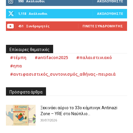
990
Ακόλουθοι
ΑΚΟΛΟΥΘΉΣΤΕ
1,118
Ακόλουθοι
ΑΚΟΛΟΥΘΉΣΤΕ
451
Συνδρομητές
ΓΊΝΕΤΕ ΣΥΝΔΡΟΜΗΤΉΣ
Επίκαιρες θεματικές
#τέμπη
#antifacon2025
#παλαιστινιακό
#ηπα
#αντιφασιστικός_συντονισμός_αθήνας–πειραιά
Πρόσφατα άρθρα
Ξεκινάει αύριο το 33ο κάμπινγκ Antinazi
Zone – YRE στο Ναύπλιο...
30/07/2026