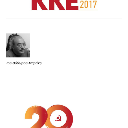
Του Θόδωρου Μαράκη