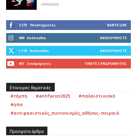
04/06/2026
7,273
Υποστηρικτές
ΚΆΝΤΕ LIKE
990
Ακόλουθοι
ΑΚΟΛΟΥΘΉΣΤΕ
1,118
Ακόλουθοι
ΑΚΟΛΟΥΘΉΣΤΕ
451
Συνδρομητές
ΓΊΝΕΤΕ ΣΥΝΔΡΟΜΗΤΉΣ
Επίκαιρες θεματικές
#τέμπη
#antifacon2025
#παλαιστινιακό
#ηπα
#αντιφασιστικός_συντονισμός_αθήνας–πειραιά
Πρόσφατα άρθρα