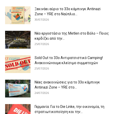
Ξεκινάει αύριο το 33ο κάμπινγκ Antinazi
Zone – YRE στο Ναύπλιο...
30/07/2026
Νέο εργοστάσιο της Metlen στο Βόλο – Ποιος
κερδίζει από την...
25/07/2026
Sold Out το 33ο Αντιρατσιστικό Camping!
Ανακοινώνουμε κλείσιμο συμμετοχών
25/07/2026
Νέες ανακοινώσεις για το 33ο κάμπινγκ
Antinazi Zone – YRE στο...
24/07/2026
Γερμανία: Για το Die Linke, την οικονομία, τη
στρατιωτικοποίηση και την...