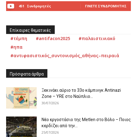
451
Συνδρομητές
ΓΊΝΕΤΕ ΣΥΝΔΡΟΜΗΤΉΣ
Επίκαιρες θεματικές
#τέμπη
#antifacon2025
#παλαιστινιακό
#ηπα
#αντιφασιστικός_συντονισμός_αθήνας–πειραιά
Πρόσφατα άρθρα
Ξεκινάει αύριο το 33ο κάμπινγκ Antinazi
Zone – YRE στο Ναύπλιο...
30/07/2026
Νέο εργοστάσιο της Metlen στο Βόλο – Ποιος
κερδίζει από την...
25/07/2026