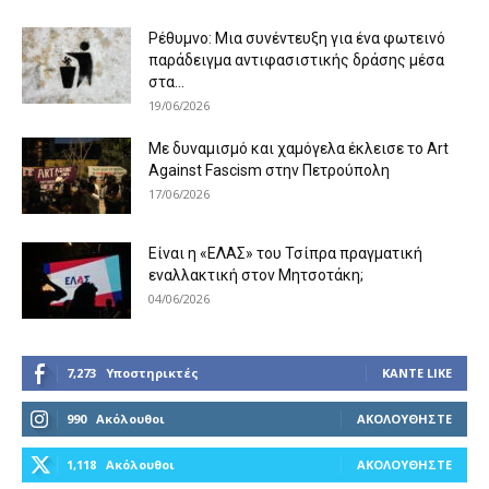
Ρέθυμνο: Μια συνέντευξη για ένα φωτεινό
παράδειγμα αντιφασιστικής δράσης μέσα
στα...
19/06/2026
Με δυναμισμό και χαμόγελα έκλεισε το Art
Against Fascism στην Πετρούπολη
17/06/2026
Είναι η «ΕΛΑΣ» του Τσίπρα πραγματική
εναλλακτική στον Μητσοτάκη;
04/06/2026
7,273
Υποστηρικτές
ΚΆΝΤΕ LIKE
990
Ακόλουθοι
ΑΚΟΛΟΥΘΉΣΤΕ
1,118
Ακόλουθοι
ΑΚΟΛΟΥΘΉΣΤΕ