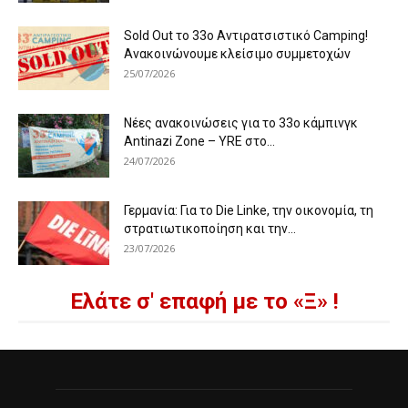
Sold Out το 33ο Αντιρατσιστικό Camping!
Ανακοινώνουμε κλείσιμο συμμετοχών
25/07/2026
Νέες ανακοινώσεις για το 33ο κάμπινγκ
Antinazi Zone – YRE στο...
24/07/2026
Γερμανία: Για το Die Linke, την οικονομία, τη
στρατιωτικοποίηση και την...
23/07/2026
Ελάτε σ' επαφή με το «Ξ» !