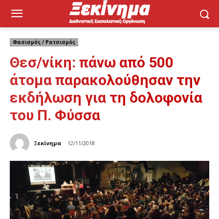
Φασισμός / Ρατσισμός
Θεσ/νίκη: πάνω από 500
άτομα παρακολούθησαν την
εκδήλωση για τη δολοφονία
του Π. Φύσσα
Ξεκίνημα
12/11/2018