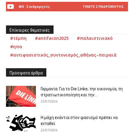
450
Συνδρομητές
ΓΊΝΕΤΕ ΣΥΝΔΡΟΜΗΤΉΣ
Επίκαιρες θεματικές
#τέμπη
#antifacon2025
#παλαιστινιακό
#ηπα
#αντιφασιστικός_συντονισμός_αθήνας–πειραιά
Πρόσφατα άρθρα
Γερμανία: Για το Die Linke, την οικονομία, τη
στρατιωτικοποίηση και την...
23/07/2026
Η μάχη ενάντια στον φασισμό πρέπει να
ενταθεί
22/07/2026