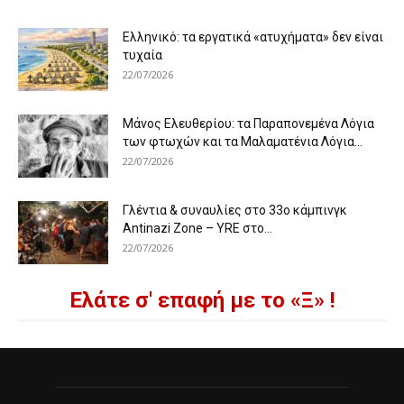
Ελληνικό: τα εργατικά «ατυχήματα» δεν είναι
τυχαία
22/07/2026
Μάνος Ελευθερίου: τα Παραπονεμένα Λόγια
των φτωχών και τα Μαλαματένια Λόγια...
22/07/2026
Γλέντια & συναυλίες στο 33ο κάμπινγκ
Antinazi Zone – YRE στο...
22/07/2026
Ελάτε σ' επαφή με το «Ξ» !