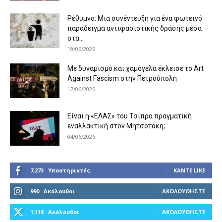
Ρέθυμνο: Μια συνέντευξη για ένα φωτεινό
παράδειγμα αντιφασιστικής δράσης μέσα
στα...
19/06/2026
Με δυναμισμό και χαμόγελα έκλεισε το Art
Against Fascism στην Πετρούπολη
17/06/2026
Είναι η «ΕΛΑΣ» του Τσίπρα πραγματική
εναλλακτική στον Μητσοτάκη;
04/06/2026
7,273
Υποστηρικτές
ΚΆΝΤΕ LIKE
990
Ακόλουθοι
ΑΚΟΛΟΥΘΉΣΤΕ
1,118
Ακόλουθοι
ΑΚΟΛΟΥΘΉΣΤΕ