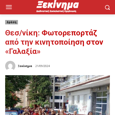
Δράση
Θεσ/νίκη: Φωτορεπορτάζ
από την κινητοποίηση στον
«Γαλαξία»
Ξεκίνημα
21/09/2024