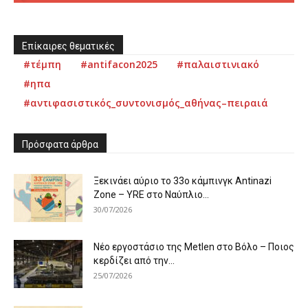
Επίκαιρες θεματικές
#τέμπη
#antifacon2025
#παλαιστινιακό
#ηπα
#αντιφασιστικός_συντονισμός_αθήνας–πειραιά
Πρόσφατα άρθρα
Ξεκινάει αύριο το 33ο κάμπινγκ Antinazi
Zone – YRE στο Ναύπλιο...
30/07/2026
Νέο εργοστάσιο της Metlen στο Βόλο – Ποιος
κερδίζει από την...
25/07/2026