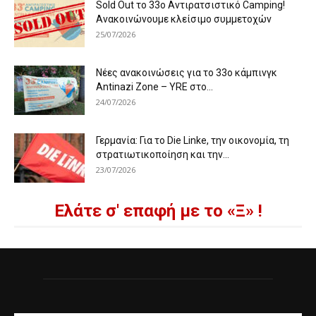
Sold Out το 33ο Αντιρατσιστικό Camping!
Ανακοινώνουμε κλείσιμο συμμετοχών
25/07/2026
Νέες ανακοινώσεις για το 33ο κάμπινγκ
Antinazi Zone – YRE στο...
24/07/2026
Γερμανία: Για το Die Linke, την οικονομία, τη
στρατιωτικοποίηση και την...
23/07/2026
Ελάτε σ' επαφή με το «Ξ» !