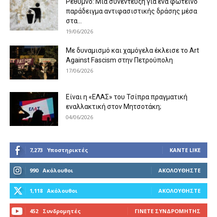
Ρέθυμνο: Μια συνέντευξη για ένα φωτεινό
παράδειγμα αντιφασιστικής δράσης μέσα
στα...
19/06/2026
Με δυναμισμό και χαμόγελα έκλεισε το Art
Against Fascism στην Πετρούπολη
17/06/2026
Είναι η «ΕΛΑΣ» του Τσίπρα πραγματική
εναλλακτική στον Μητσοτάκη;
04/06/2026
7,273
Υποστηρικτές
ΚΆΝΤΕ LIKE
990
Ακόλουθοι
ΑΚΟΛΟΥΘΉΣΤΕ
1,118
Ακόλουθοι
ΑΚΟΛΟΥΘΉΣΤΕ
452
Συνδρομητές
ΓΊΝΕΤΕ ΣΥΝΔΡΟΜΗΤΉΣ