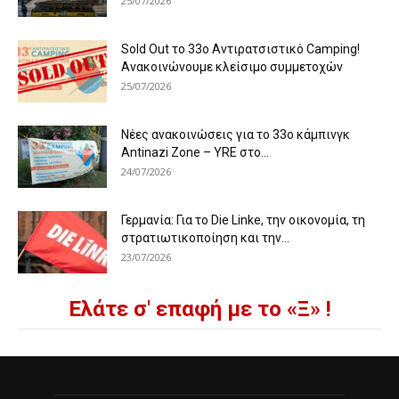
25/07/2026
Sold Out το 33ο Αντιρατσιστικό Camping!
Ανακοινώνουμε κλείσιμο συμμετοχών
25/07/2026
Νέες ανακοινώσεις για το 33ο κάμπινγκ
Antinazi Zone – YRE στο...
24/07/2026
Γερμανία: Για το Die Linke, την οικονομία, τη
στρατιωτικοποίηση και την...
23/07/2026
Ελάτε σ' επαφή με το «Ξ» !