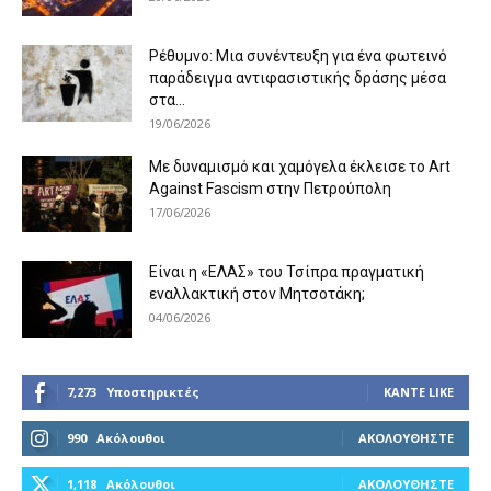
Ρέθυμνο: Μια συνέντευξη για ένα φωτεινό
παράδειγμα αντιφασιστικής δράσης μέσα
στα...
19/06/2026
Με δυναμισμό και χαμόγελα έκλεισε το Art
Against Fascism στην Πετρούπολη
17/06/2026
Είναι η «ΕΛΑΣ» του Τσίπρα πραγματική
εναλλακτική στον Μητσοτάκη;
04/06/2026
7,273
Υποστηρικτές
ΚΆΝΤΕ LIKE
990
Ακόλουθοι
ΑΚΟΛΟΥΘΉΣΤΕ
1,118
Ακόλουθοι
ΑΚΟΛΟΥΘΉΣΤΕ