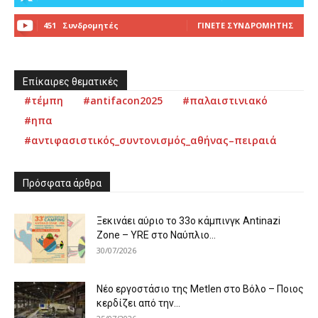
451
Συνδρομητές
ΓΊΝΕΤΕ ΣΥΝΔΡΟΜΗΤΉΣ
Επίκαιρες θεματικές
#τέμπη
#antifacon2025
#παλαιστινιακό
#ηπα
#αντιφασιστικός_συντονισμός_αθήνας–πειραιά
Πρόσφατα άρθρα
Ξεκινάει αύριο το 33ο κάμπινγκ Antinazi
Zone – YRE στο Ναύπλιο...
30/07/2026
Νέο εργοστάσιο της Metlen στο Βόλο – Ποιος
κερδίζει από την...