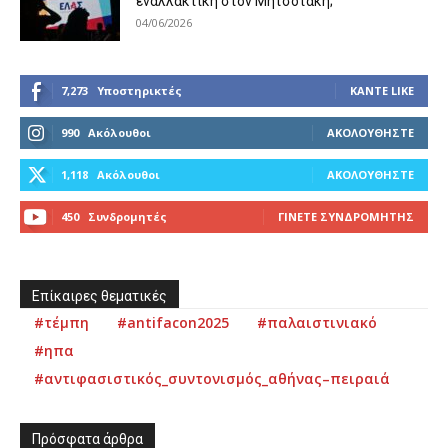
εναλλακτική στον Μητσοτάκη;
04/06/2026
7,273
Υποστηρικτές
ΚΆΝΤΕ LIKE
990
Ακόλουθοι
ΑΚΟΛΟΥΘΉΣΤΕ
1,118
Ακόλουθοι
ΑΚΟΛΟΥΘΉΣΤΕ
450
Συνδρομητές
ΓΊΝΕΤΕ ΣΥΝΔΡΟΜΗΤΉΣ
Επίκαιρες θεματικές
#τέμπη
#antifacon2025
#παλαιστινιακό
#ηπα
#αντιφασιστικός_συντονισμός_αθήνας–πειραιά
Πρόσφατα άρθρα