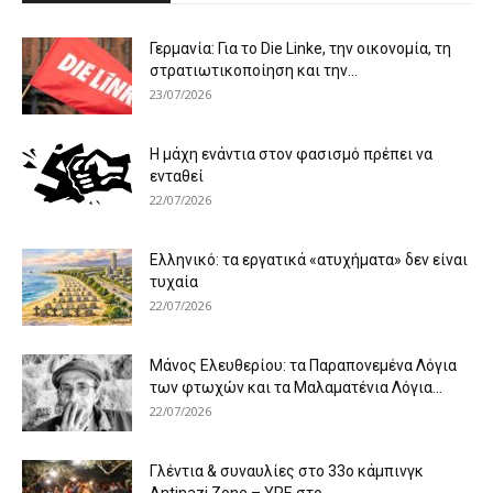
Γερμανία: Για το Die Linke, την οικονομία, τη
στρατιωτικοποίηση και την...
23/07/2026
Η μάχη ενάντια στον φασισμό πρέπει να
ενταθεί
22/07/2026
Ελληνικό: τα εργατικά «ατυχήματα» δεν είναι
τυχαία
22/07/2026
Μάνος Ελευθερίου: τα Παραπονεμένα Λόγια
των φτωχών και τα Μαλαματένια Λόγια...
22/07/2026
Γλέντια & συναυλίες στο 33ο κάμπινγκ