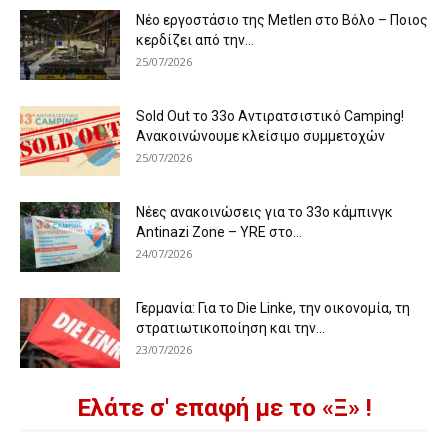
Νέο εργοστάσιο της Metlen στο Βόλο – Ποιος
κερδίζει από την...
25/07/2026
Sold Out το 33ο Αντιρατσιστικό Camping!
Ανακοινώνουμε κλείσιμο συμμετοχών
25/07/2026
Νέες ανακοινώσεις για το 33ο κάμπινγκ
Antinazi Zone – YRE στο...
24/07/2026
Γερμανία: Για το Die Linke, την οικονομία, τη
στρατιωτικοποίηση και την...
23/07/2026
Ελάτε σ' επαφή με το «Ξ» !