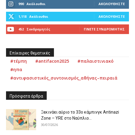
990
Ακόλουθοι
ΑΚΟΛΟΥΘΉΣΤΕ
1,118
Ακόλουθοι
ΑΚΟΛΟΥΘΉΣΤΕ
452
Συνδρομητές
ΓΊΝΕΤΕ ΣΥΝΔΡΟΜΗΤΉΣ
Επίκαιρες θεματικές
#τέμπη
#antifacon2025
#παλαιστινιακό
#ηπα
#αντιφασιστικός_συντονισμός_αθήνας–πειραιά
Πρόσφατα άρθρα
Ξεκινάει αύριο το 33ο κάμπινγκ Antinazi
Zone – YRE στο Ναύπλιο...
30/07/2026