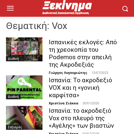
Θεματική:
Vox
Ισπανικές εκλογές: Από
τη χρεοκοπία του
Podemos στην απειλή
Διεθνή
της Ακροδεξιάς
Γιώργος Λυγουριώτης
-
13/07/2023
Ισπανία: Το ακροδεξιό
VOX και η «γονική
καρφίτσα»
Διεθνή
Χριστίνα Ζιάκκα
-
30/01/2020
Ισπανία: το ακροδεξιό
Vox στο πλευρό της
«Αγέλης» των βιαστών
Σεξισμός
Χριστίνα Ζιάκκα
-
05/07/2019