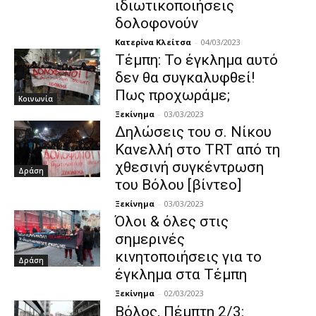
ιδιωτικοποιήσεις
δολοφονούν
Κατερίνα Κλείτσα
-
04/03/2023
Τέμπη: Το έγκλημα αυτό
δεν θα συγκαλυφθεί!
Πως προχωράμε;
Κοινωνία
Ξεκίνημα
-
03/03/2023
Δηλώσεις του σ. Νίκου
Κανελλή στο TRT από τη
χθεσινή συγκέντρωση
Δράση
του Βόλου [βίντεο]
Ξεκίνημα
-
03/03/2023
Όλοι & όλες στις
σημερινές
κινητοποιήσεις για τo
Δράση
έγκλημα στα Τέμπη
Ξεκίνημα
-
02/03/2023
Βόλος, Πέμπτη 2/3: