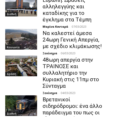
αλληλεγγύης και
καταδίκης για το
Διεθνή
έγκλημα στα Τέμπη
Μαρίνα Κονταρά
-
07/03/2023
Να καλεστεί άμεσα
24ωρη Γενική Απεργία,
με σχέδιο κλιμάκωσης!
Κοινωνία
Ξεκίνημα
-
06/03/2023
48ωρη απεργία στην
ΤΡΑΙΝΟΣΕ και
συλλαλητήριο την
Δράση
Κυριακή στις 11πμ στο
Σύνταγμα
Ξεκίνημα
-
04/03/2023
Βρετανικοί
σιδηρόδρομοι: ένα άλλο
παράδειγμα του πως οι
Διεθνή