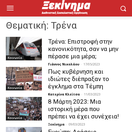
Θεματική:
Τρένα
Τρένα: Επιστροφή στην
κανονικότητα, σαν να μην
πέρασε μια μέρα;
Κοινωνία
Γιάννος Νικολάου
-
17/05/2023
Πως κυβέρνηση και
ιδιώτες διέπραξαν το
έγκλημα στα Τέμπη
Κοινωνία
Κατερίνα Κλείτσα
-
11/03/2023
8 Μάρτη 2023: Μια
ιστορική μέρα που
πρέπει να έχει συνέχεια!
Κοινωνία
Ξεκίνημα
-
09/03/2023
Ευρώπη: Δράσεις