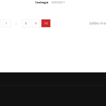
Ξεκίνημα
-
20/05/2011
...
1
8
9
10
Σελίδα 10 α