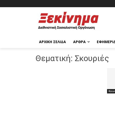
ΑΡΧΙΚΉ ΣΕΛΊΔΑ
ΆΡΘΡΑ
ΕΦΗΜΕΡΊ
Θεματική:
Σκουριές
Κοιν