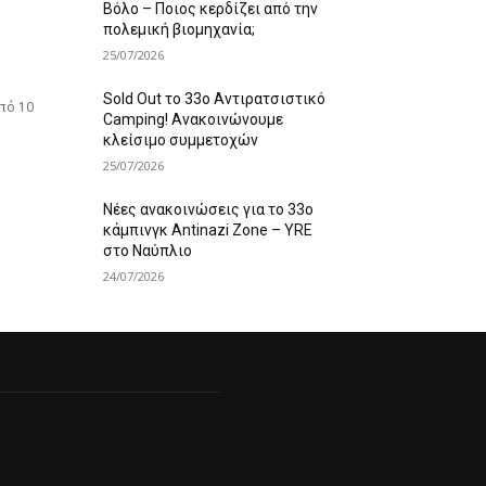
Βόλο – Ποιος κερδίζει από την
πολεμική βιομηχανία;
25/07/2026
Sold Out το 33ο Αντιρατσιστικό
πό 10
Camping! Ανακοινώνουμε
κλείσιμο συμμετοχών
25/07/2026
Νέες ανακοινώσεις για το 33ο
κάμπινγκ Antinazi Zone – YRE
στο Ναύπλιο
24/07/2026