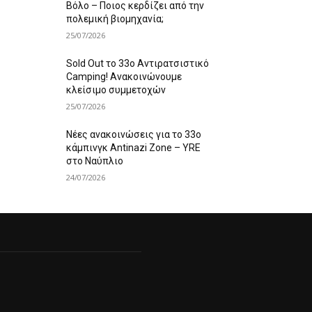
Βόλο – Ποιος κερδίζει από την
πολεμική βιομηχανία;
25/07/2026
Sold Out το 33ο Αντιρατσιστικό
Camping! Ανακοινώνουμε
κλείσιμο συμμετοχών
25/07/2026
Νέες ανακοινώσεις για το 33ο
κάμπινγκ Antinazi Zone – YRE
στο Ναύπλιο
24/07/2026