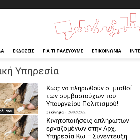
ΔΑ
ΕΚΔΌΣΕΙΣ
ΓΙΑ ΤΙ ΠΑΛΕΎΟΥΜΕ
ΕΠΙΚΟΙΝΩΝΊΑ
INT
ική Υπηρεσία
Κως: να πληρωθούν οι μισθοί
των συμβασιούχων του
Υπουργείου Πολιτισμού!
ζόμενοι
Ξεκίνημα
-
26/02/2022
Κινητοποιήσεις απλήρωτων
εργαζομένων στην Αρχ.
Υπηρεσία Κω – Συνέντευξη