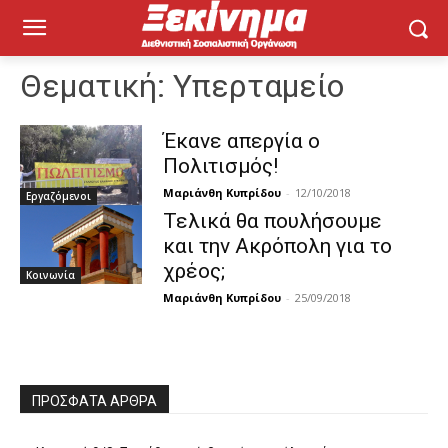
Θεματική:
Υπερταμείο
Έκανε απεργία ο
Πολιτισμός!
Μαριάνθη Κυπρίδου
-
12/10/2018
Εργαζόμενοι
Τελικά θα πουλήσουμε
και την Ακρόπολη για το
χρέος;
Κοινωνία
Μαριάνθη Κυπρίδου
-
25/09/2018
ΠΡΌΣΦΑΤΑ ΆΡΘΡΑ