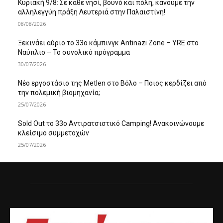
Κυριακή 9/8: Σε κάθε νησί, βουνό και πόλη, κάνουμε την
αλληλεγγύη πράξη Λευτεριά στην Παλαιστίνη!
08/08/2026
Ξεκινάει αύριο το 33ο κάμπινγκ Antinazi Zone – YRE στο
Ναύπλιο – Το συνολικό πρόγραμμα
30/07/2026
Νέο εργοστάσιο της Metlen στο Βόλο – Ποιος κερδίζει από
την πολεμική βιομηχανία;
25/07/2026
Sold Out το 33ο Αντιρατσιστικό Camping! Ανακοινώνουμε
κλείσιμο συμμετοχών
25/07/2026