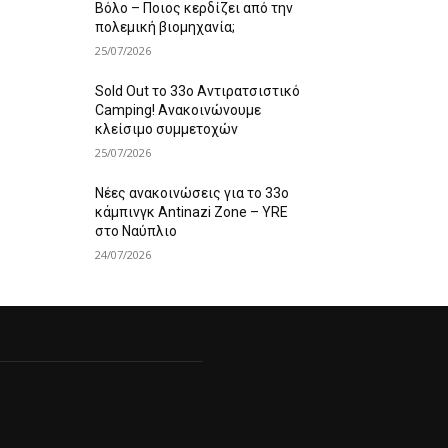
Βόλο – Ποιος κερδίζει από την
πολεμική βιομηχανία;
25/07/2026
Sold Out το 33ο Αντιρατσιστικό
Camping! Ανακοινώνουμε
κλείσιμο συμμετοχών
25/07/2026
Νέες ανακοινώσεις για το 33ο
κάμπινγκ Antinazi Zone – YRE
στο Ναύπλιο
24/07/2026