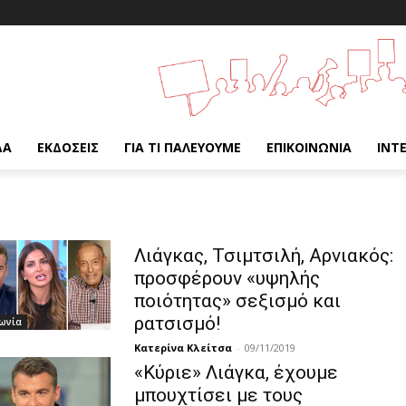
ΔΑ
ΕΚΔΌΣΕΙΣ
ΓΙΑ ΤΙ ΠΑΛΕΎΟΥΜΕ
ΕΠΙΚΟΙΝΩΝΊΑ
INT
Λιάγκας, Τσιμτσιλή, Αρνιακός:
προσφέρουν «υψηλής
ποιότητας» σεξισμό και
ρατσισμό!
ωνία
Κατερίνα Κλείτσα
-
09/11/2019
«Κύριε» Λιάγκα, έχουμε
μπουχτίσει με τους