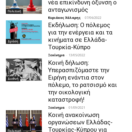
νέα επικίνδυνη όξυνση ο
ανταγωνισμός
Πολιτική
Κυριάκος Χάλαρης
-
07/06/2022
Εκδήλωση: Ο πόλεμος
για την ενέργεια και τα
κινήματα σε Ελλάδα-
Δράση
Τουρκία-Κύπρο
Ξεκίνημα
-
13/05/2022
Κοινή δήλωση:
Υπερασπιζόμαστε την
Ειρήνη ενάντια στον
Διεθνή
πόλεμο, το ρατσισμό και
την οικολογική
καταστροφή!
Ξεκίνημα
-
01/09/2021
Κοινή ανακοίνωση
οργανώσεων Ελλάδας-
Τουρκίας-Κύπρου για
Πολιτική