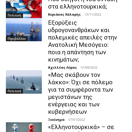
στα ελληνοτουρκικά;
Κυριάκος Χάλαρης
-
13/11/2022
Πολιτική
Εξορύξεις
υδρογονανθράκων και
πολεμικές απειλές στην
Περιβάλλον
Ανατολική Μεσόγειο:
ποια η απάντηση των
κινημάτων;
Αχιλλέας Λύρας
-
01/08/2022
«Μας σκάβουν τον
λάκκο»: Όχι σε πόλεμο
για τα συμφέροντα των
Πολιτική
μεγιστάνων της
ενέργειας και των
κυβερνήσεων
Ξεκίνημα
-
07/07/2022
«Ελληνοτουρκικά» – σε