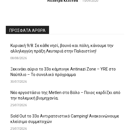
Ηλέκτρα Κλείτσα
-
15/09/2020
ΠΡΌΣΦΑΤΑ ΆΡΘΡΑ
Κυριακή 9/8: Σε κάθε νησί, βουνό και πόλη, κάνουμε την
αλληλεγγύη πράξη Λευτεριά στην Παλαιστίνη!
08/08/2026
Ξεκινάει αύριο το 33ο κάμπινγκ Antinazi Zone – YRE στο
Ναύπλιο – Το συνολικό πρόγραμμα
30/07/2026
Νέο εργοστάσιο της Metlen στο Βόλο – Ποιος κερδίζει από
την πολεμική βιομηχανία;
25/07/2026
Sold Out το 33ο Αντιρατσιστικό Camping! Ανακοινώνουμε
κλείσιμο συμμετοχών
25/07/2026