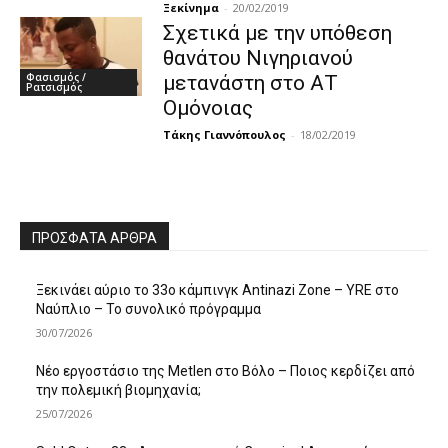
Ξεκίνημα
-
20/02/2019
Σχετικά με την υπόθεση
θανάτου Νιγηριανού
Φασισμός /
μετανάστη στο ΑΤ
Ρατσισμός
Ομόνοιας
Τάκης Γιαννόπουλος
-
18/02/2019
ΠΡΌΣΦΑΤΑ ΆΡΘΡΑ
Ξεκινάει αύριο το 33ο κάμπινγκ Antinazi Zone – YRE στο
Ναύπλιο – Το συνολικό πρόγραμμα
30/07/2026
Νέο εργοστάσιο της Metlen στο Βόλο – Ποιος κερδίζει από
την πολεμική βιομηχανία;
25/07/2026