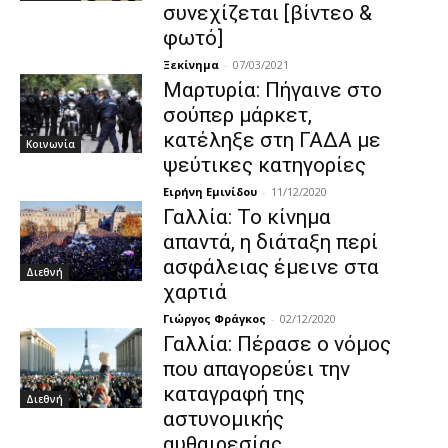
συνεχίζεται [βίντεο &
φωτό]
Ξεκίνημα
-
07/03/2021
Μαρτυρία: Πήγαινε στο
σούπερ μάρκετ,
κατέληξε στη ΓΑΔΑ με
Κοινωνία
ψεύτικες κατηγορίες
Ειρήνη Εμινίδου
-
11/12/2020
Γαλλία: Το κίνημα
απαντά, η διάταξη περί
ασφάλειας έμεινε στα
Διεθνή
χαρτιά
Γιώργος Φράγκος
-
02/12/2020
Γαλλία: Πέρασε ο νόμος
που απαγορεύει την
καταγραφή της
Διεθνή
αστυνομικής
αυθαιρεσίας