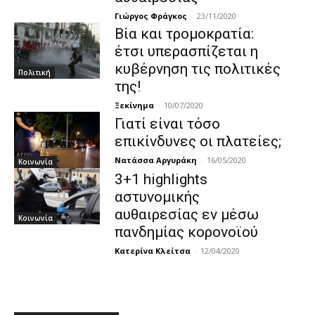
Γιώργος Φράγκος
-
23/11/2020
Βία και τρομοκρατία:
έτσι υπερασπίζεται η
κυβέρνηση τις πολιτικές
Πολιτική
της!
Ξεκίνημα
-
10/07/2020
Γιατί είναι τόσο
επικίνδυνες οι πλατείες;
Νατάσσα Αργυράκη
-
16/05/2020
Κοινωνία
3+1 highlights
αστυνομικής
αυθαιρεσίας εν μέσω
Κοινωνία
πανδημίας κορονοϊού
Κατερίνα Κλείτσα
-
12/04/2020