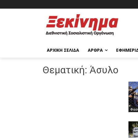
ΑΡΧΙΚΉ ΣΕΛΊΔΑ
ΆΡΘΡΑ
ΕΦΗΜΕΡΊ
Θεματική:
Άσυλο
Φασι