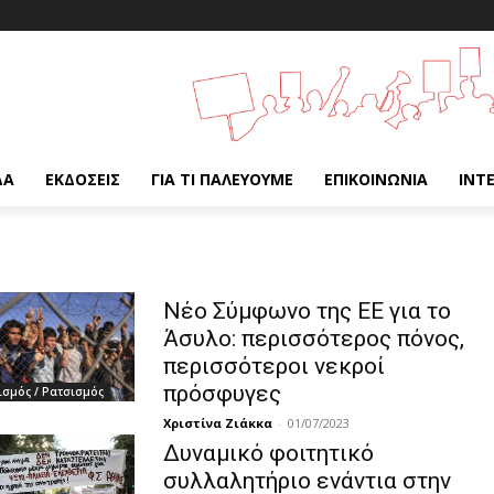
ΔΑ
ΕΚΔΌΣΕΙΣ
ΓΙΑ ΤΙ ΠΑΛΕΎΟΥΜΕ
ΕΠΙΚΟΙΝΩΝΊΑ
INT
Νέο Σύμφωνο της ΕΕ για το
Άσυλο: περισσότερος πόνος,
περισσότεροι νεκροί
πρόσφυγες
σμός / Ρατσισμός
Χριστίνα Ζιάκκα
-
01/07/2023
Δυναμικό φοιτητικό
συλλαλητήριο ενάντια στην