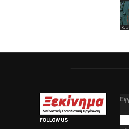
Κοιν
Εγ
διεύ
FOLLOW US