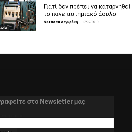
Γιατί δεν πρέπει να καταργηθεί
το πανεπιστημιακό άσυλο
Νατάσσα Αργυράκη
-
17/07/2019
ωνία
γραφείτε στο Newsletter μας
θυνση e-mail