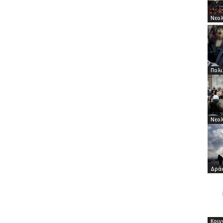
Νεο
Πολι
Νεο
Δρά
Κοιν