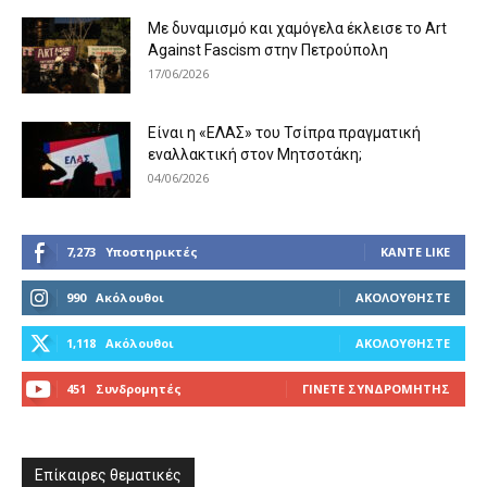
Με δυναμισμό και χαμόγελα έκλεισε το Art
Against Fascism στην Πετρούπολη
17/06/2026
Είναι η «ΕΛΑΣ» του Τσίπρα πραγματική
εναλλακτική στον Μητσοτάκη;
04/06/2026
7,273
Υποστηρικτές
ΚΆΝΤΕ LIKE
990
Ακόλουθοι
ΑΚΟΛΟΥΘΉΣΤΕ
1,118
Ακόλουθοι
ΑΚΟΛΟΥΘΉΣΤΕ
451
Συνδρομητές
ΓΊΝΕΤΕ ΣΥΝΔΡΟΜΗΤΉΣ
Επίκαιρες θεματικές