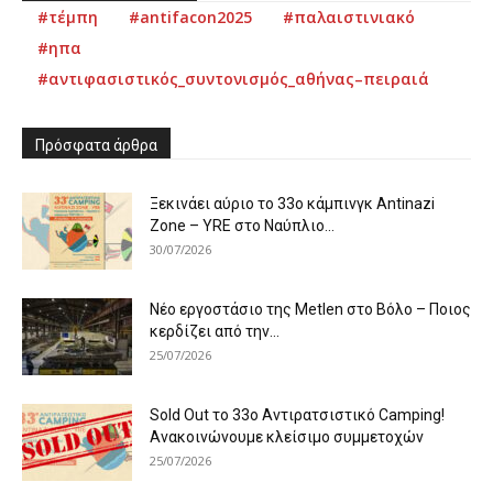
#τέμπη
#antifacon2025
#παλαιστινιακό
#ηπα
#αντιφασιστικός_συντονισμός_αθήνας–πειραιά
Πρόσφατα άρθρα
Ξεκινάει αύριο το 33ο κάμπινγκ Antinazi
Zone – YRE στο Ναύπλιο...
30/07/2026
Νέο εργοστάσιο της Metlen στο Βόλο – Ποιος
κερδίζει από την...
25/07/2026
Sold Out το 33ο Αντιρατσιστικό Camping!
Ανακοινώνουμε κλείσιμο συμμετοχών
25/07/2026