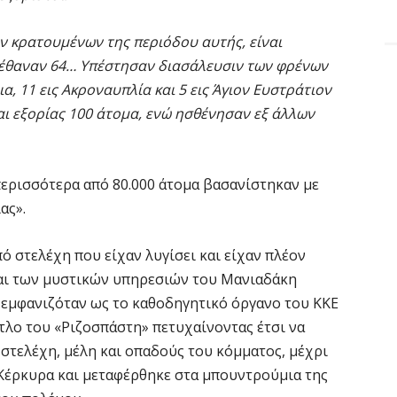
ν κρατουμένων της περιόδου αυτής, είναι
πέθαναν 64… Υπέστησαν διασάλευσιν των φρένων
α, 11 εις Ακροναυπλία και 5 εις Άγιον Ευστράτιον
αι εξορίας 100 άτομα, ενώ ησθένησαν εξ άλλων
περισσότερα από 80.000 άτομα βασανίστηκαν με
ας».
ό στελέχη που είχαν λυγίσει και είχαν πλέον
και των μυστικών υπηρεσιών του Μανιαδάκη
 εμφανιζόταν ως το καθοδηγητικό όργανο του ΚΚΕ
ίτλο του «Ριζοσπάστη» πετυχαίνοντας έτσι να
 στελέχη, μέλη και οπαδούς του κόμματος, μέχρι
 Κέρκυρα και μεταφέρθηκε στα μπουντρούμια της