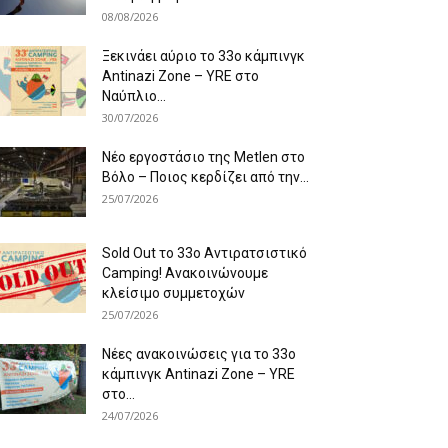
08/08/2026
Ξεκινάει αύριο το 33ο κάμπινγκ
Antinazi Zone – YRE στο
Ναύπλιο...
30/07/2026
Νέο εργοστάσιο της Metlen στο
Βόλο – Ποιος κερδίζει από την...
25/07/2026
Sold Out το 33ο Αντιρατσιστικό
Camping! Ανακοινώνουμε
κλείσιμο συμμετοχών
25/07/2026
Νέες ανακοινώσεις για το 33ο
κάμπινγκ Antinazi Zone – YRE
στο...
24/07/2026