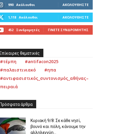
990
Ακόλουθοι
ΑΚΟΛΟΥΘΉΣΤΕ
1,118
Ακόλουθοι
ΑΚΟΛΟΥΘΉΣΤΕ
452
Συνδρομητές
ΓΊΝΕΤΕ ΣΥΝΔΡΟΜΗΤΉΣ
Επίκαιρες θεματικές
#τέμπη
#antifacon2025
#παλαιστινιακό
#ηπα
#αντιφασιστικός_συντονισμός_αθήνας–
πειραιά
Πρόσφατα άρθρα
Κυριακή 9/8: Σε κάθε νησί,
βουνό και πόλη, κάνουμε την
αλληλεγγύη...