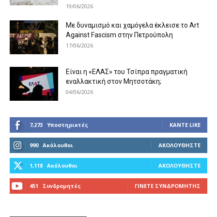
19/06/2026
Με δυναμισμό και χαμόγελα έκλεισε το Art
Against Fascism στην Πετρούπολη
17/06/2026
Είναι η «ΕΛΑΣ» του Τσίπρα πραγματική
εναλλακτική στον Μητσοτάκη;
04/06/2026
7,273
Υποστηρικτές
ΚΆΝΤΕ LIKE
990
Ακόλουθοι
ΑΚΟΛΟΥΘΉΣΤΕ
1,118
Ακόλουθοι
ΑΚΟΛΟΥΘΉΣΤΕ
451
Συνδρομητές
ΓΊΝΕΤΕ ΣΥΝΔΡΟΜΗΤΉΣ