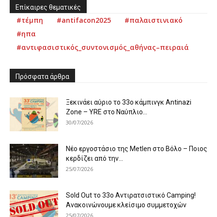
Επίκαιρες θεματικές
#τέμπη
#antifacon2025
#παλαιστινιακό
#ηπα
#αντιφασιστικός_συντονισμός_αθήνας–πειραιά
Πρόσφατα άρθρα
Ξεκινάει αύριο το 33ο κάμπινγκ Antinazi
Zone – YRE στο Ναύπλιο...
30/07/2026
Νέο εργοστάσιο της Metlen στο Βόλο – Ποιος
κερδίζει από την...
25/07/2026
Sold Out το 33ο Αντιρατσιστικό Camping!
Ανακοινώνουμε κλείσιμο συμμετοχών
25/07/2026