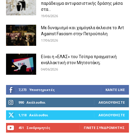
παράδειγμα αντιφασιστικής δράσης μέσα
στα...
19/06/2026
Με δυναμισμό και χαμόγελα έκλεισε το Art
Against Fascism στην Πετρούπολη
17/06/2026
Είναι η «ΕΛΑΣ» του Τσίπρα πραγματική
εναλλακτική στον Μητσοτάκη;
04/06/2026
7,273
Υποστηρικτές
ΚΆΝΤΕ LIKE
990
Ακόλουθοι
ΑΚΟΛΟΥΘΉΣΤΕ
1,118
Ακόλουθοι
ΑΚΟΛΟΥΘΉΣΤΕ
451
Συνδρομητές
ΓΊΝΕΤΕ ΣΥΝΔΡΟΜΗΤΉΣ