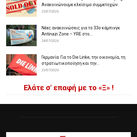
Ανακοινώνουμε κλείσιμο συμμετοχών
25/07/2026
Νέες ανακοινώσεις για το 33ο κάμπινγκ
Antinazi Zone – YRE στο...
24/07/2026
Γερμανία: Για το Die Linke, την οικονομία, τη
στρατιωτικοποίηση και την...
23/07/2026
Ελάτε σ' επαφή με το «Ξ» !