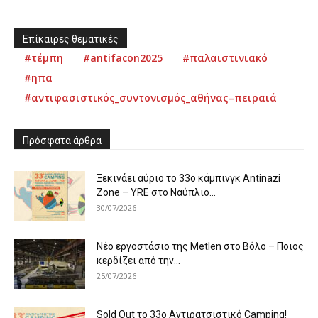
Επίκαιρες θεματικές
#τέμπη
#antifacon2025
#παλαιστινιακό
#ηπα
#αντιφασιστικός_συντονισμός_αθήνας–πειραιά
Πρόσφατα άρθρα
Ξεκινάει αύριο το 33ο κάμπινγκ Antinazi
Zone – YRE στο Ναύπλιο...
30/07/2026
Νέο εργοστάσιο της Metlen στο Βόλο – Ποιος
κερδίζει από την...
25/07/2026
Sold Out το 33ο Αντιρατσιστικό Camping!