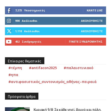
7,273
Υποστηρικτές
ΚΆΝΤΕ LIKE
990
Ακόλουθοι
ΑΚΟΛΟΥΘΉΣΤΕ
1,118
Ακόλουθοι
ΑΚΟΛΟΥΘΉΣΤΕ
452
Συνδρομητές
ΓΊΝΕΤΕ ΣΥΝΔΡΟΜΗΤΉΣ
Επίκαιρες θεματικές
#τέμπη
#antifacon2025
#παλαιστινιακό
#ηπα
#αντιφασιστικός_συντονισμός_αθήνας–πειραιά
Πρόσφατα άρθρα
Κυριακή 9/8: Σε κάθε νησί, βουνό και πόλη,