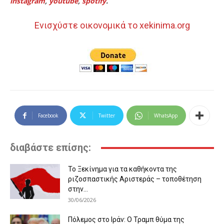
instagram
,
youtube
,
spotify
.
Ενισχύστε οικονομικά το xekinima.org
Facebook
Twitter
WhatsApp
διαβάστε επίσης:
Το Ξεκίνημα για τα καθήκοντα της
ριζοσπαστικής Αριστεράς – τοποθέτηση
στην...
30/06/2026
Πόλεμος στο Ιράν: Ο Τραμπ θύμα της