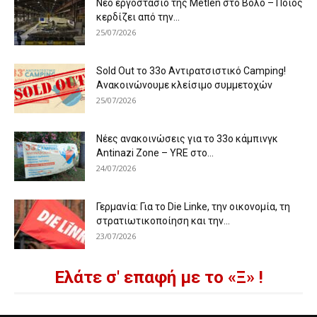
Νέο εργοστάσιο της Metlen στο Βόλο – Ποιος
κερδίζει από την...
25/07/2026
Sold Out το 33ο Αντιρατσιστικό Camping!
Ανακοινώνουμε κλείσιμο συμμετοχών
25/07/2026
Νέες ανακοινώσεις για το 33ο κάμπινγκ
Antinazi Zone – YRE στο...
24/07/2026
Γερμανία: Για το Die Linke, την οικονομία, τη
στρατιωτικοποίηση και την...
23/07/2026
Ελάτε σ' επαφή με το «Ξ» !