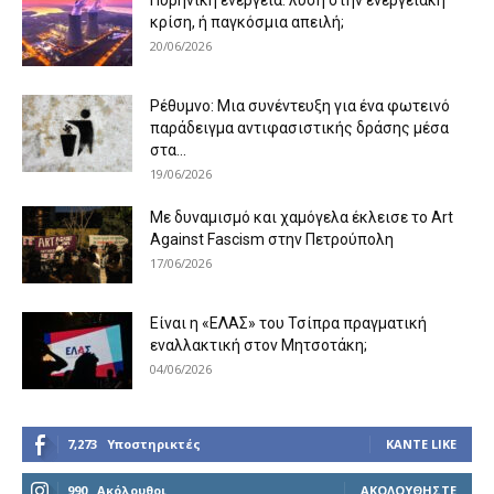
Πυρηνική ενέργεια: λύση στην ενεργειακή
κρίση, ή παγκόσμια απειλή;
20/06/2026
Ρέθυμνο: Μια συνέντευξη για ένα φωτεινό
παράδειγμα αντιφασιστικής δράσης μέσα
στα...
19/06/2026
Με δυναμισμό και χαμόγελα έκλεισε το Art
Against Fascism στην Πετρούπολη
17/06/2026
Είναι η «ΕΛΑΣ» του Τσίπρα πραγματική
εναλλακτική στον Μητσοτάκη;
04/06/2026
7,273
Υποστηρικτές
ΚΆΝΤΕ LIKE
990
Ακόλουθοι
ΑΚΟΛΟΥΘΉΣΤΕ