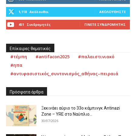
1,118
Ακόλουθοι
ΑΚΟΛΟΥΘΉΣΤΕ
451
Συνδρομητές
ΓΊΝΕΤΕ ΣΥΝΔΡΟΜΗΤΉΣ
Επίκαιρες θεματικές
#τέμπη
#antifacon2025
#παλαιστινιακό
#ηπα
#αντιφασιστικός_συντονισμός_αθήνας–πειραιά
Πρόσφατα άρθρα
Ξεκινάει αύριο το 33ο κάμπινγκ Antinazi
Zone – YRE στο Ναύπλιο...
30/07/2026